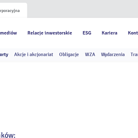
orporacyjna
 mediów
Relacje inwestorskie
ESG
Kariera
Kont
orty
Akcje i akcjonariat
Obligacje
WZA
Wydarzenia
Tra
ików: