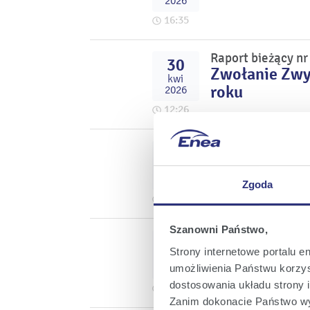
2026
16:35
Raport bieżący n
30
Zwołanie Zwy
kwi
roku
2026
12:26
Raport bieżący n
24
Powołanie Cz
kwi
2026
Zgoda
16:02
Szanowni Państwo,
Raport bieżący n
24
Opinia Rady N
Strony internetowe portalu e
kwi
2026
umożliwienia Państwu korzyst
dostosowania układu strony i
14:55
Zanim dokonacie Państwo wy