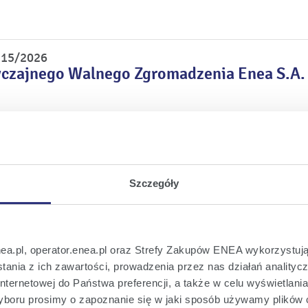
r 15/2026
czajnego Walnego Zgromadzenia Enea S.A. 
r 14/2026
łonków Zarządu Enea S.A.
Szczegóły
r 13/2026
adzorczej w sprawie propozycji podziału zy
nea.pl, operator.enea.pl oraz Strefy Zakupów ENEA wykorzystują
ania z ich zawartości, prowadzenia przez nas działań analitycz
nternetowej do Państwa preferencji, a także w celu wyświetlani
boru prosimy o zapoznanie się w jaki sposób używamy plików 