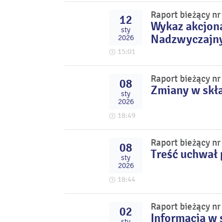
Raport bieżący nr
12
Wykaz akcjona
sty
Nadzwyczajny
2026
15:01
Raport bieżący nr
08
Zmiany w skła
sty
2026
18:49
Raport bieżący nr
08
Treść uchwał
sty
2026
18:44
Raport bieżący nr
02
Informacja w 
sty