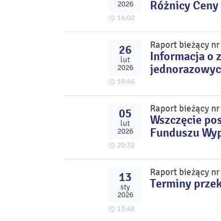
Różnicy Ceny
2026
14:02
Raport bieżący nr
26
Informacja o 
lut
jednorazowyc
2026
16:46
Raport bieżący nr
05
Wszczęcie po
lut
Funduszu Wyp
2026
20:32
Raport bieżący nr
13
Terminy prze
sty
2026
13:48