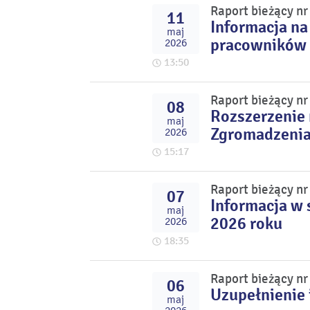
Raport bieżący n
11
Informacja na
maj
pracowników 
2026
13:50
Raport bieżący n
08
Rozszerzenie
maj
Zgromadzenia 
2026
15:17
Raport bieżący n
07
Informacja w 
maj
2026 roku
2026
18:35
Raport bieżący n
06
Uzupełnienie 
maj