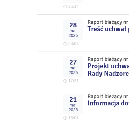
23:14
Raport bieżący n
28
Treść uchwał 
maj
2026
23:08
Raport bieżący n
27
Projekt uchwa
maj
Rady Nadzorcz
2026
17:21
Raport bieżący n
21
Informacja do
maj
2026
16:01