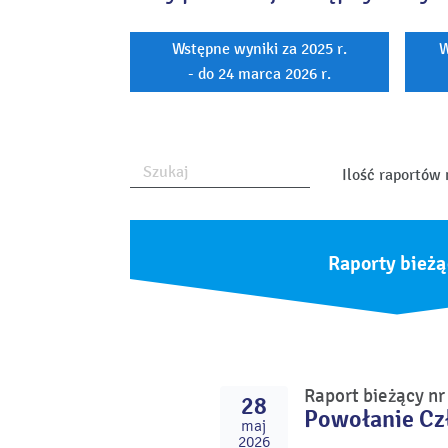
Wstępne wyniki za 2025 r.
W
- do 24 marca 2026 r.
Ilość raportów 
Raporty bieżą
Raport bieżący n
28
Powołanie Cz
maj
2026