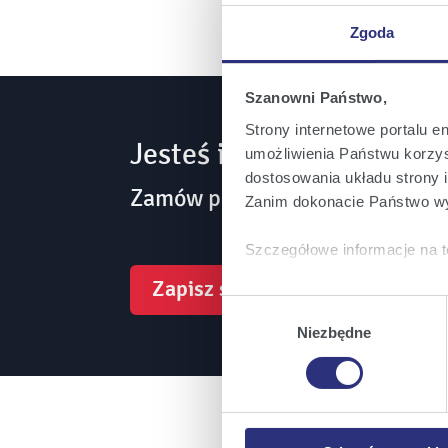
Zgoda
Szanowni Państwo,
Strony internetowe portalu e
Jesteś inwestorem? Bądź
umożliwienia Państwu korzyst
dostosowania układu strony i
Zamów powiadomienia mailowe 
Zanim dokonacie Państwo wy
Szczegółowe informacje na t
Zapisz się
Klikając
Akceptuję wszys
Wybór
których korzystamy, na Pańs
zgody
Niezbędne
Klikając
Zmień ustawieni
urządzeniu.
Klikając
Odrzuć wszystk
plików cookie niezbędnych do