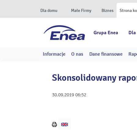
Dla domu
Małe Firmy
Biznes
Strona k
Grupa Enea
Dla
Informacje
O nas
Dane finansowe
Rap
Skonsolidowany rapor
30.09.2019
06:52
Wydrukuj
stronę