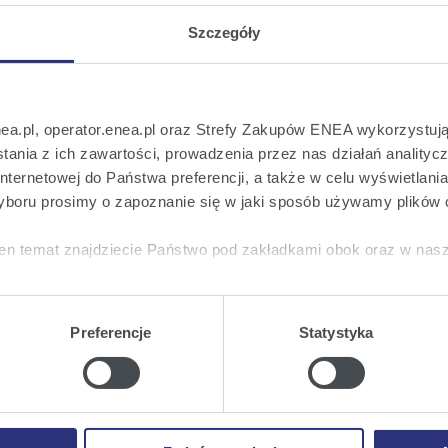
Szczegóły
nea.pl, operator.enea.pl oraz Strefy Zakupów ENEA wykorzystują
 na bieżąco!
ania z ich zawartości, prowadzenia przez nas działań analitycz
nternetowej do Państwa preferencji, a także w celu wyświetlani
o wszystkich istotnych informacjach ważny
boru prosimy o zapoznanie się w jaki sposób używamy plików 
en temat znajdziecie Państwo pod zakładkami obok oraz w nas
tkie
wyrażają Państwo zgodę na umieszczenie wszystkich rodz
twa urządzeniu.
Preferencje
Statystyka
a
, możecie Państwo wybrać jakie rodzaje plików cookie będz
ie
, odmawiacie Państwo zgody na instalację plików cookie – od
 prawidłowego wyświetlania i działania naszych stron interneto