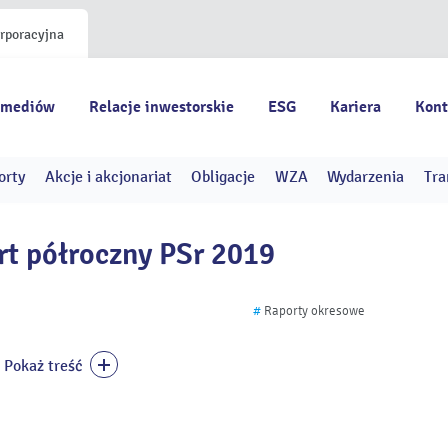
orporacyjna
 mediów
Relacje inwestorskie
ESG
Kariera
Kont
orty
Akcje i akcjonariat
Obligacje
WZA
Wydarzenia
Tra
t półroczny PSr 2019
#
Raporty okresowe
Pokaż treść