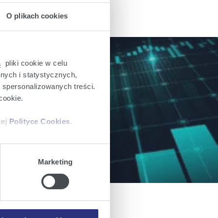
O plikach cookies
 pliki cookie w celu
nych i statystycznych,
a spersonalizowanych treści.
ch dla inwestorów.
cookie.
zej
Polityce Cookies
.
ajów plików cookie z
Marketing
iemy umieszczać w Państwa
mowa ta nie dotyczy jednak
wych.