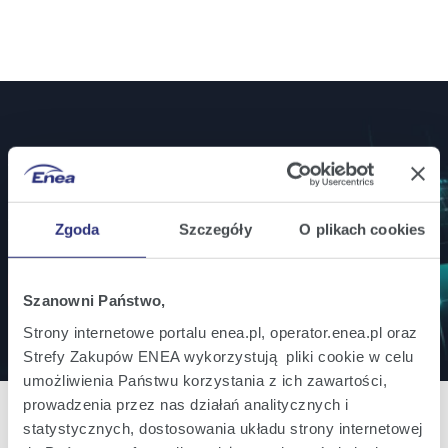
Jesteś inwestorem? Bądź na bieżąco!
Zamów powiadomienia mailowe o wszystkich
istotnych informacjach ważnych dla inwestorów.
Zgoda
Szczegóły
O plikach cookies
Zapisz się
Szanowni Państwo,
Strony internetowe portalu enea.pl, operator.enea.pl oraz
Strefy Zakupów ENEA wykorzystują pliki cookie w celu
umożliwienia Państwu korzystania z ich zawartości,
prowadzenia przez nas działań analitycznych i
statystycznych, dostosowania układu strony internetowej