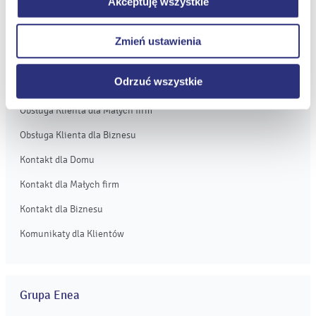
Akceptuję wszystkie
Obsługa i kontakt
dotyczy jednak plików cookie niezbędnych do
prawidłowego wyświetlania i działania naszych stron
eBOK
Zmień ustawienia
internetowych.
Moja Enea
Odrzuć wszystkie
Obsługa Klienta dla Domu
Obsługa Klienta dla Małych firm
Obsługa Klienta dla Biznesu
Kontakt dla Domu
Kontakt dla Małych firm
Kontakt dla Biznesu
Komunikaty dla Klientów
Grupa Enea