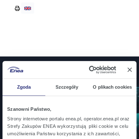
Wydrukuj
stronę
Jesteś inwestorem? Bądź na bieżąco!
Zgoda
Szczegóły
O plikach cookies
Zamów powiadomienia mailowe o wszystkich
istotnych informacjach ważnych dla inwestorów.
Szanowni Państwo,
Strony internetowe portalu enea.pl, operator.enea.pl oraz
Zapisz się
Strefy Zakupów ENEA wykorzystują pliki cookie w celu
umożliwienia Państwu korzystania z ich zawartości,