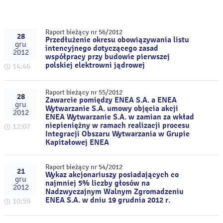
Raport bieżący nr 56/2012
28
Przedłużenie okresu obowiązywania listu
gru
intencyjnego dotyczącego zasad
2012
współpracy przy budowie pierwszej
polskiej elektrowni jądrowej
14:46
Raport bieżący nr 55/2012
28
Zawarcie pomiędzy ENEA S.A. a ENEA
gru
Wytwarzanie S.A. umowy objęcia akcji
2012
ENEA Wytwarzanie S.A. w zamian za wkład
niepieniężny w ramach realizacji procesu
12:07
Integracji Obszaru Wytwarzania w Grupie
Kapitałowej ENEA
Raport bieżący nr 54/2012
21
Wykaz akcjonariuszy posiadających co
gru
najmniej 5% liczby głosów na
2012
Nadzwyczajnym Walnym Zgromadzeniu
ENEA S.A. w dniu 19 grudnia 2012 r.
10:59