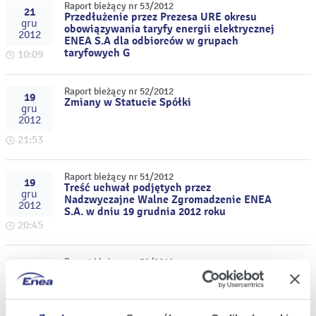
Raport bieżący nr 53/2012
21
Przedłużenie przez Prezesa URE okresu
gru
obowiązywania taryfy energii elektrycznej
2012
ENEA S.A dla odbiorców w grupach
taryfowych G
10:09
Raport bieżący nr 52/2012
19
Zmiany w Statucie Spółki
gru
2012
21:53
Raport bieżący nr 51/2012
19
Treść uchwał podjętych przez
gru
Nadzwyczajne Walne Zgromadzenie ENEA
2012
S.A. w dniu 19 grudnia 2012 roku
20:45
Raport bieżący nr 50/2012
18
Zatwierdzenie przez Prezesa URE taryfy
gru
dla usług dystrybucji energii elektrycznej
2012
dla ENEA Operator Sp. z o.o. na 2013 rok
11:15