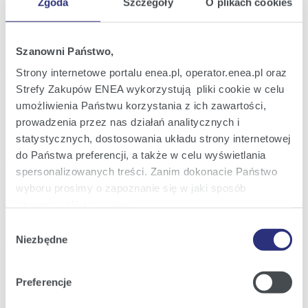
Zgoda
Szczegóły
O plikach cookies
Raport bieżący nr 49/2012
30
Uzupełnienie na żądanie Akcjonariusza
lis
Szanowni Państwo,
porządku obrad Nadzwyczajnego Walnego
2012
Zgromadzenia zwołanego na dzień 19
Strony internetowe portalu enea.pl, operator.enea.pl oraz
grudnia 2012 r.
22:29
Strefy Zakupów ENEA wykorzystują pliki cookie w celu
umożliwienia Państwu korzystania z ich zawartości,
Raport bieżący nr 48/2012
29
prowadzenia przez nas działań analitycznych i
Powołanie Prezesa Zarządu ENEA S.A.
lis
statystycznych, dostosowania układu strony internetowej
2012
do Państwa preferencji, a także w celu wyświetlania
18:09
spersonalizowanych treści. Zanim dokonacie Państwo
wyboru prosimy o zapoznanie się w jaki sposób
Raport bieżący nr 47/2012
22
używamy plików cookie.
Projekty uchwał Nadzwyczajnego Walnego
lis
Zgromadzenia ENEA S.A. zwołanego na
2012
Wybór
dzień 19 grudnia 2012 r.
Szczegółowe informacje na ten temat znajdziecie
Niezbędne
zgody
21:42
Państwo pod zakładkami obok oraz w naszej
Polityce
Cookies
.
Preferencje
1
2
3
4
z 6
Następna
Klikając
Akceptuję wszystkie
wyrażają Państwo