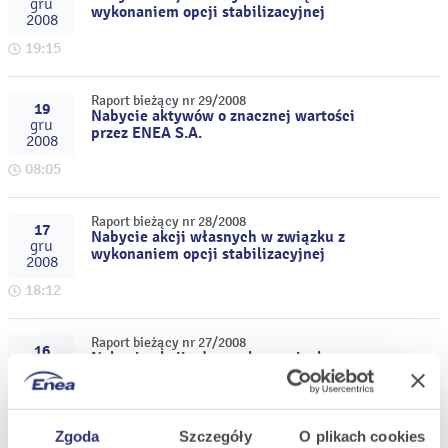
gru
wykonaniem opcji stabilizacyjnej
2008
19:15
Raport bieżący nr 29/2008
19
Nabycie aktywów o znacznej wartości
gru
przez ENEA S.A.
2008
08:05
Raport bieżący nr 28/2008
17
Nabycie akcji własnych w związku z
gru
wykonaniem opcji stabilizacyjnej
2008
18:12
Raport bieżący nr 27/2008
16
Nabycie akcji własnych w związku z
gru
wykonaniem opcji stabilizacyjnej
2008
17:58
Zgoda
Szczegóły
O plikach cookies