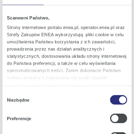
Raport bieżący nr 26/2008
15
Nabycie akcji własnych w związku z
gru
wykonaniem opcji stabilizacyjnej
2008
Szanowni Państwo,
18:23
Strony internetowe portalu enea.pl, operator.enea.pl oraz
Strefy Zakupów ENEA wykorzystują pliki cookie w celu
Raport bieżący nr 25/2008
umożliwienia Państwu korzystania z ich zawartości,
12
Nabycie akcji własnych w związku z
gru
prowadzenia przez nas działań analitycznych i
wykonaniem opcji stabilizacyjnej
2008
statystycznych, dostosowania układu strony internetowej
19:33
do Państwa preferencji, a także w celu wyświetlania
spersonalizowanych treści. Zanim dokonacie Państwo
Raport bieżący nr 24/2008
wyboru prosimy o zapoznanie się w jaki sposób
12
Nabycie aktywów o znacznej wartości
gru
używamy plików cookie.
przez ENEA S.A.
2008
Wybór
07:35
Szczegółowe informacje na ten temat znajdziecie
Niezbędne
zgody
Państwo pod zakładkami obok oraz w naszej
Polityce
Cookies
.
1
2
3
4
Następna
Preferencje
Klikając
Akceptuję wszystkie
wyrażają Państwo