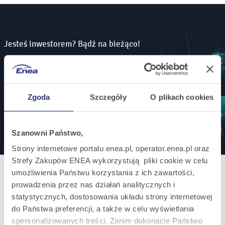
Jesteś inwestorem? Bądź na bieżąco!
Zamów powiadomienia mailowe o wszystkich
istotnych informacjach ważnych dla inwestorów.
Zgoda
Szczegóły
O plikach cookies
Zapisz się
Szanowni Państwo,
Strony internetowe portalu enea.pl, operator.enea.pl oraz
Strefy Zakupów ENEA wykorzystują pliki cookie w celu
umożliwienia Państwu korzystania z ich zawartości,
prowadzenia przez nas działań analitycznych i
statystycznych, dostosowania układu strony internetowej
Oferta
do Państwa preferencji, a także w celu wyświetlania
Oferta dla domu
spersonalizowanych treści. Zanim dokonacie Państwo