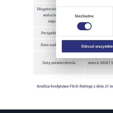
Klikając
Akceptuję wszys
Długoterminowy rating w
Wybór
których korzystamy, na Pańs
walucie krajowej i
zgody
Niezbędne
Klikając
Zmień ustawieni
zagranicznej
urządzeniu.
Klikając
Odrzuć wszystk
Perspektywa ratingu
plików cookie niezbędnych do
Data nadania ratingu
Odrzuć wszystkie
28 lipca 2026 
Daty potwierdzenia
marca 2020 | 1
Analiza kredytowa Fitch Ratings z dnia 27 m