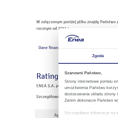
W załączonym poniżej pliku znajdą Państwo 
rocznym od 2011 r.
Dane finansowe i operacyjne
Zgoda
Szanowni Państwo,
Rating
Strony internetowe portalu e
ENEA S.A. posiada ocenę wiarygodności kredy
umożliwienia Państwu korzyst
dostosowania układu strony i
Szczegółowe informacje na temat ratingu E
Zanim dokonacie Państwo wy
Szczegółowe informacje na t
Agencja