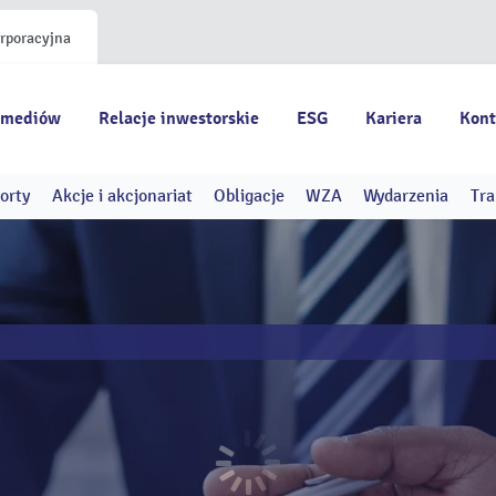
orporacyjna
 mediów
Relacje inwestorskie
ESG
Kariera
Kont
orty
Akcje i akcjonariat
Obligacje
WZA
Wydarzenia
Tra