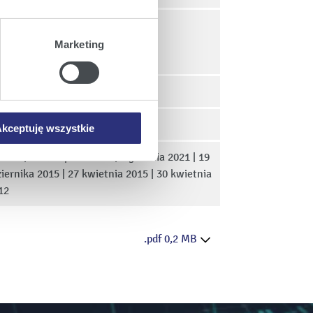
ajów plików cookie z
Marketing
iemy umieszczać w Państwa
mowa ta nie dotyczy jednak
wych.
kceptuję wszystkie
2023 | 28 listopada 2022 | 1 grudnia 2021 | 19
iernika 2015 | 27 kwietnia 2015 | 30 kwietnia
12
.pdf 0,2 MB