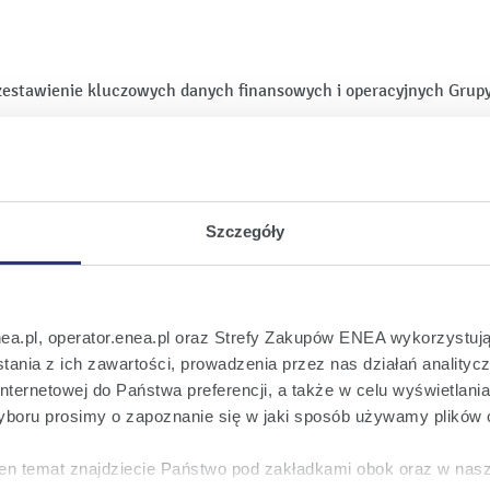
zestawienie kluczowych danych finansowych i operacyjnych Grupy
Szczegóły
nea.pl, operator.enea.pl oraz Strefy Zakupów ENEA wykorzystują
towej nadaną przez agencję ratingową Fitch Ratings.
ania z ich zawartości, prowadzenia przez nas działań analitycz
nternetowej do Państwa preferencji, a także w celu wyświetlani
NEA S.A. można znaleźć
tutaj
.
boru prosimy o zapoznanie się w jaki sposób używamy plików 
en temat znajdziecie Państwo pod zakładkami obok oraz w nas
Fitch Ratings