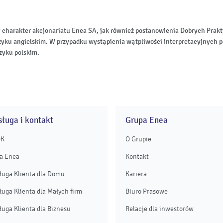
 charakter akcjonariatu Enea SA, jak również postanowienia Dobrych Pr
zyku angielskim. W przypadku wystąpienia wątpliwości interpretacyjnych p
zyku polskim.
ługa i kontakt
Grupa Enea
OK
O Grupie
a Enea
Kontakt
ługa Klienta dla Domu
Kariera
ługa Klienta dla Małych firm
Biuro Prasowe
ługa Klienta dla Biznesu
Relacje dla inwestorów