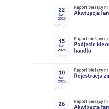
Raport bieżący n
22
Akwizycja fa
kwi
2025
14:58
Raport bieżący n
15
Podjęcie kier
kwi
handlu
2025
15:04
Raport bieżący n
10
Rejestracja z
kwi
2025
18:55
Raport bieżący n
26
Akwizycja fa
mar