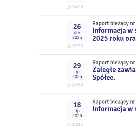
14:53
Raport bieżący n
26
Informacja w 
sie
2025 roku ora
2025
17:30
Raport bieżący n
29
Zaległe zawia
lip
Spółce.
2025
18:58
Raport bieżący n
18
Informacja w 
lip
2025
19:13