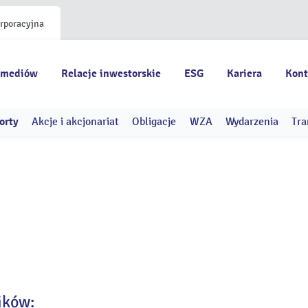
orporacyjna
 mediów
Relacje inwestorskie
ESG
Kariera
Kont
orty
Akcje i akcjonariat
Obligacje
WZA
Wydarzenia
Tra
ików: