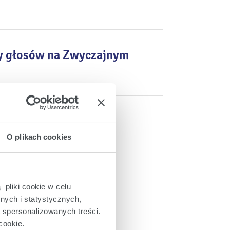
by głosów na Zwyczajnym
enie Enea S.A.
O plikach cookies
 sprawie wypłaty
 pliki cookie w celu
nych i statystycznych,
a spersonalizowanych treści.
cookie.