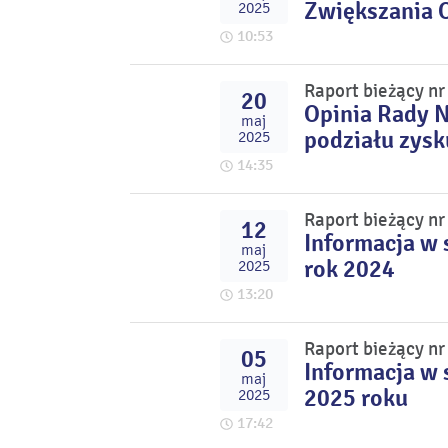
Zwiększania 
2025
10:53
Raport bieżący n
20
Opinia Rady N
maj
podziału zysk
2025
14:35
Raport bieżący n
12
Informacja w 
maj
rok 2024
2025
13:20
Raport bieżący n
05
Informacja w 
maj
2025 roku
2025
17:42