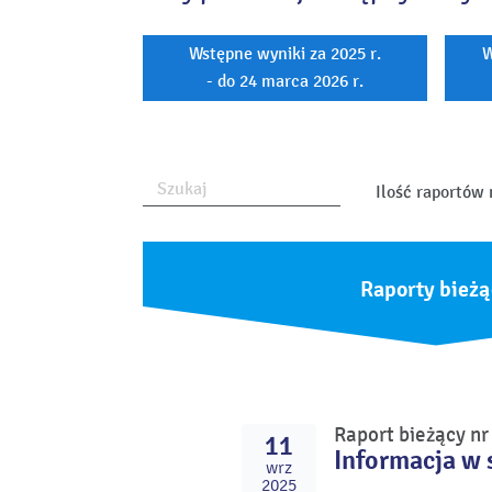
Wstępne wyniki za 2025 r.
W
- do 24 marca 2026 r.
Ilość raportów 
Raporty bieżą
Raport bieżący n
11
Informacja w 
wrz
2025