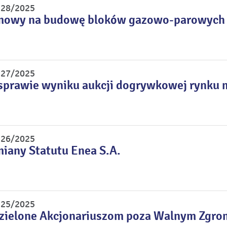
r 28/2025
mowy na budowę bloków gazowo-parowych
r 27/2025
sprawie wyniku aukcji dogrywkowej rynku 
r 26/2025
miany Statutu Enea S.A.
r 25/2025
dzielone Akcjonariuszom poza Walnym Zgr