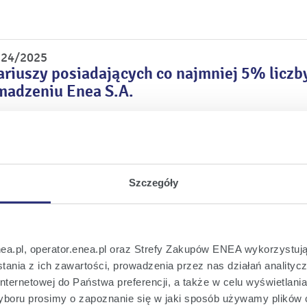
r 24/2025
riuszy posiadających co najmniej 5% licz
adzeniu Enea S.A.
r 23/2025
podjętych przez Zwyczajne Walne Zgromadz
Szczegóły
r 22/2025
zajnego Walnego Zgromadzenia Enea S.A. w
nea.pl, operator.enea.pl oraz Strefy Zakupów ENEA wykorzystują
2024 r.
ania z ich zawartości, prowadzenia przez nas działań analitycz
nternetowej do Państwa preferencji, a także w celu wyświetlani
boru prosimy o zapoznanie się w jaki sposób używamy plików 