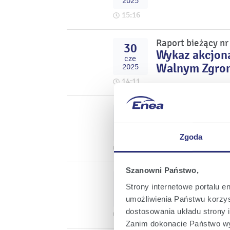
2025
15:16
Raport bieżący n
30
Wykaz akcjona
cze
Walnym Zgrom
2025
14:11
Raport bieżący n
26
Treść uchwał 
cze
2025
Zgoda
23:57
Szanowni Państwo,
Raport bieżący n
26
Decyzja Zwyc
Strony internetowe portalu e
cze
dywidendy za 
2025
umożliwienia Państwu korzyst
dostosowania układu strony i
20:29
Zanim dokonacie Państwo wy