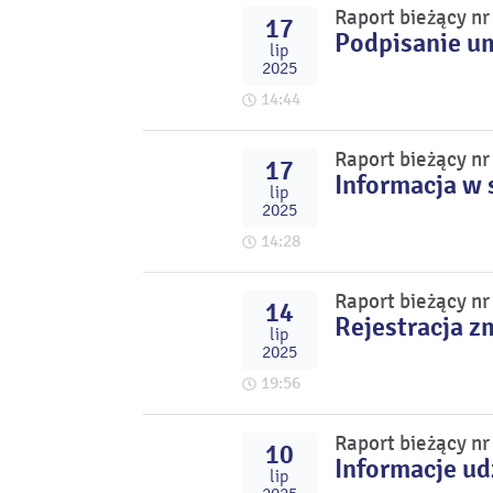
Raport bieżący n
17
Podpisanie u
lip
2025
14:44
Raport bieżący n
17
Informacja w 
lip
2025
14:28
Raport bieżący n
14
Rejestracja z
lip
2025
19:56
Raport bieżący n
10
Informacje u
lip