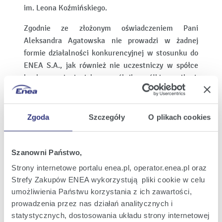
im. Leona Koźmińskiego.
Zgodnie ze złożonym oświadczeniem Pani
Aleksandra Agatowska nie prowadzi w żadnej
formie działalności konkurencyjnej w stosunku do
ENEA S.A., jak również nie uczestniczy w spółce
konkurencyjnej, jako wspólnik spółki cywilnej,
spółki osobowej lub jako członek organu spółki
kapitałowej oraz nie uczestniczy w innej
konkurencyjnej osobie prawnej, jako członek jej
Zgoda
Szczegóły
O plikach cookies
organu. Pani Aleksandra Agatowska nie figuruje w
Rejestrze Dłużników Niewypłacalnych,
prowadzonym na podstawie ustawy o KRS.
Szanowni Państwo,
Strony internetowe portalu enea.pl, operator.enea.pl oraz
źródło: biznes.pap.pl
Strefy Zakupów ENEA wykorzystują pliki cookie w celu
umożliwienia Państwu korzystania z ich zawartości,
Wydrukuj
prowadzenia przez nas działań analitycznych i
stronę
statystycznych, dostosowania układu strony internetowej