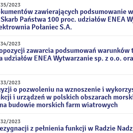
r 35/2023
okumentów zawierających podsumowanie w
 Skarb Państwa 100 proc. udziałów ENEA Wy
ektrownia Połaniec S.A.
r 34/2023
ropozycji zawarcia podsumowań warunków tr
 udziałów ENEA Wytwarzanie sp. z o.o. ora
r 33/2023
yzji o pozwoleniu na wznoszenie i wykorz
kcji i urządzeń w polskich obszarach morsk
 na budowie morskich farm wiatrowych
r 32/2023
rezygnacji z pełnienia funkcji w Radzie Nad