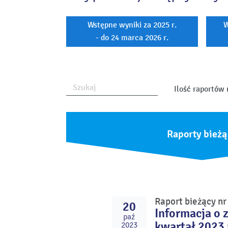
Wstępne wyniki za 2025 r.
W
- do 24 marca 2026 r.
Ilość raportów 
Raporty bieżą
Raport bieżący n
20
Informacja o 
paź
kwartał 2023 
2023