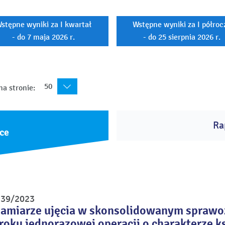
stępne wyniki za I kwartał
Wstępne wyniki za I półroc
- do 7 maja 2026 r.
- do 25 sierpnia 2026 r.
50
na stronie:
Ra
ce
r 39/2023
zamiarze ujęcia w skonsolidowanym sprawoz
roku jednorazowej operacji o charakterze 