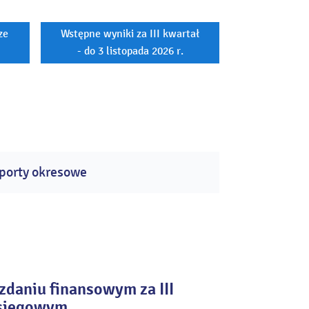
ze
Wstępne wyniki za III kwartał
- do 3 listopada 2026 r.
porty okresowe
daniu finansowym za III
księgowym