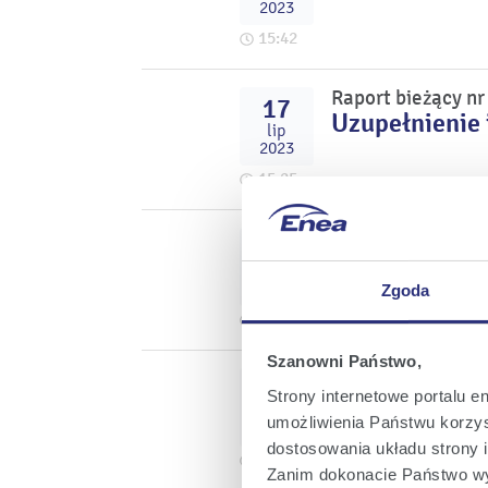
2023
15:42
Raport bieżący n
17
Uzupełnienie 
lip
2023
15:25
Raport bieżący n
15
Otrzymanie pr
lip
ENEA Wytwarza
2023
Zgoda
15:51
Szanowni Państwo,
Raport bieżący n
06
Strony internetowe portalu e
Powołanie Cz
lip
umożliwienia Państwu korzyst
2023
dostosowania układu strony i
17:24
Zanim dokonacie Państwo wy