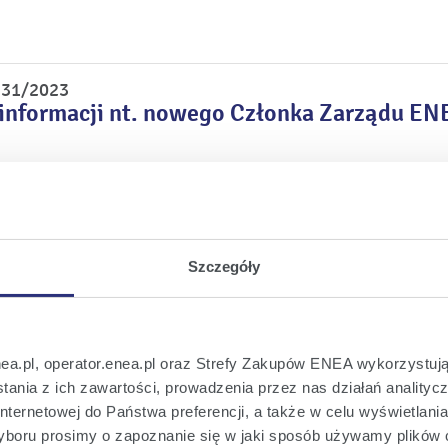
r 31/2023
informacji nt. nowego Członka Zarządu EN
r 30/2023
opozycji warunków transakcji nabycia prz
nie sp. z o.o. oraz akcji ENEA Elektrownia
Szczegóły
r 29/2023
nea.pl, operator.enea.pl oraz Strefy Zakupów ENEA wykorzystują
łonka Zarządu ENEA S.A.
ania z ich zawartości, prowadzenia przez nas działań analitycz
nternetowej do Państwa preferencji, a także w celu wyświetlani
boru prosimy o zapoznanie się w jaki sposób używamy plików 