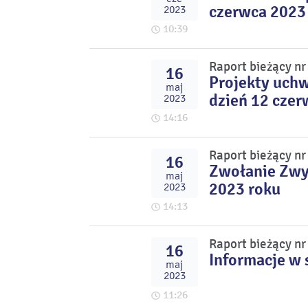
czerwca 2023
2023
10:39
Raport bieżący n
16
Projekty uch
maj
dzień 12 czer
2023
14:16
Raport bieżący n
16
Zwołanie Zwy
maj
2023 roku
2023
14:13
Raport bieżący n
16
Informacje w 
maj
2023
11:26