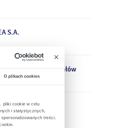
EA S.A.
ez Skarb Państwa udziałów
 Połaniec S.A.
O plikach cookies
 pliki cookie w celu
nych i statystycznych,
a spersonalizowanych treści.
cookie.