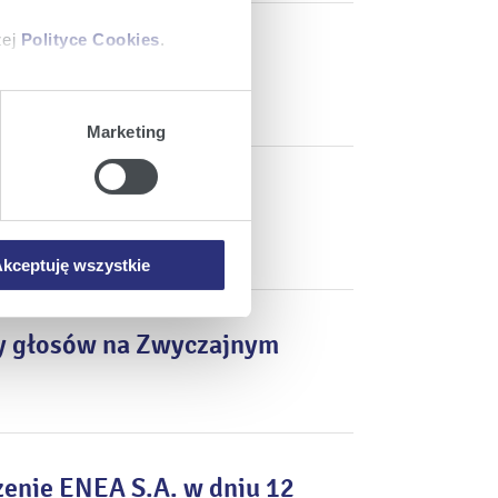
zej
Polityce Cookies
.
zorczej ENEA S.A.
ajów plików cookie z
Marketing
iemy umieszczać w Państwa
romadzeniem
mowa ta nie dotyczy jednak
wych.
kceptuję wszystkie
by głosów na Zwyczajnym
enie ENEA S.A. w dniu 12