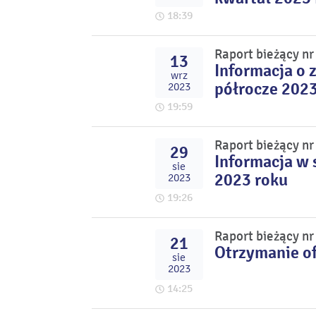
18:39
Raport bieżący n
13
Informacja o 
wrz
półrocze 2023
2023
19:59
Raport bieżący n
29
Informacja w 
sie
2023 roku
2023
19:26
Raport bieżący n
21
Otrzymanie of
sie
2023
14:25