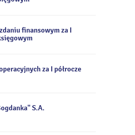
zdaniu finansowym za I
 księgowym
peracyjnych za I półrocze
Bogdanka" S.A.