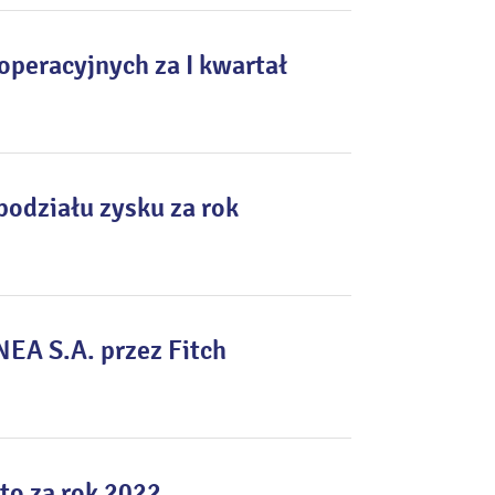
peracyjnych za I kwartał
podziału zysku za rok
EA S.A. przez Fitch
to za rok 2022