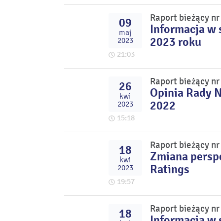
Raport bieżący n
09
Informacja w 
maj
2023 roku
2023
21:03
Raport bieżący n
26
Opinia Rady N
kwi
2022
2023
15:18
Raport bieżący n
18
Zmiana perspe
kwi
Ratings
2023
19:57
Raport bieżący n
18
Informacja w 