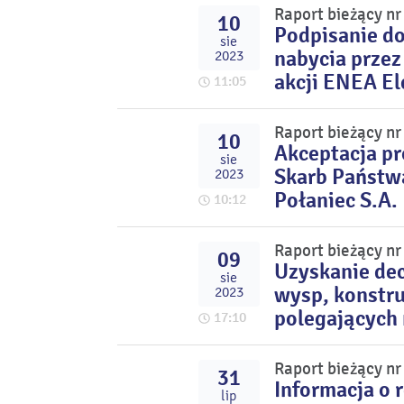
Raport bieżący n
10
Podpisanie d
sie
nabycia przez
2023
akcji ENEA El
11:05
Raport bieżący n
10
Akceptacja p
sie
Skarb Państwa
2023
Połaniec S.A.
10:12
Raport bieżący n
09
Uzyskanie dec
sie
wysp, konstru
2023
polegających
17:10
Raport bieżący n
31
Informacja o 
lip