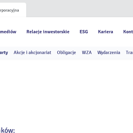
orporacyjna
 mediów
Relacje inwestorskie
ESG
Kariera
Kont
orty
Akcje i akcjonariat
Obligacje
WZA
Wydarzenia
Tra
ików: