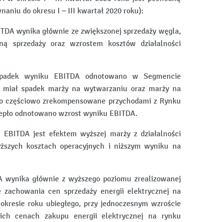
aniu do okresu I – III kwartał 2020 roku):
TDA wynika głównie ze zwiększonej sprzedaży węgla,
ą sprzedaży oraz wzrostem kosztów działalności
spadek wyniku EBITDA odnotowano w Segmencie
 miał spadek marży na wytwarzaniu oraz marży na
ało częściowo zrekompensowane przychodami z Rynku
epło odnotowano wzrost wyniku EBITDA.
 EBITDA jest efektem wyższej marży z działalności
yższych kosztach operacyjnych i niższym wyniku na
 wynika głównie z wyższego poziomu zrealizowanej
 zachowania cen sprzedaży energii elektrycznej na
okresie roku ubiegłego, przy jednoczesnym wzroście
ich cenach zakupu energii elektrycznej na rynku