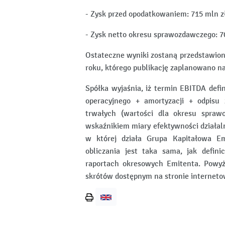
- Zysk przed opodatkowaniem: 715 mln zł
- Zysk netto okresu sprawozdawczego: 70
Ostateczne wyniki zostaną przedstawion
roku, którego publikację zaplanowano na
Spółka wyjaśnia, iż termin EBITDA defi
operacyjnego + amortyzacji + odpisu
trwałych (wartości dla okresu spraw
wskaźnikiem miary efektywności działal
w której działa Grupa Kapitałowa Em
obliczania jest taka sama, jak defin
raportach okresowych Emitenta. Powyżs
skrótów dostępnym na stronie internetowe
Wydrukuj
stronę