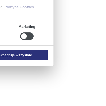
zej
Polityce Cookies
.
ajów plików cookie z
Marketing
iemy umieszczać w Państwa
mowa ta nie dotyczy jednak
wych.
kceptuję wszystkie