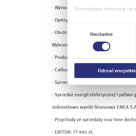
- Wytwarzanie: 386 mln zł,
Szczegółowe informacje na t
- Dystrybucja: 344 mln zł,
Klikając
Akceptuję wszys
Wybór
których korzystamy, na Pańs
- Obrót: 167 mln zł.
zgody
Niezbędne
Klikając
Zmień ustawieni
Wybrane dane operacyjne:
urządzeniu.
Klikając
Odrzuć wszystk
- Produkcja węgla netto: 2,6 mln ton,
plików cookie niezbędnych do
- Całkowite wytwarzanie energii elektryc
Odrzuć wszystkie
- Sprzedaż usług dystrybucji odbiorcom
- Sprzedaż energii elektrycznej i paliw
Jednostkowe wyniki finansowe ENEA S.A. 
- Przychody ze sprzedaży oraz inne docho
- EBITDA: 77 mln zł,