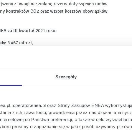
jszony z uwagi na: zmianę rezerw dotyczących umów
ceny kontraktów CO2 oraz wzrost kosztów obowiązków
A za III kwartał 2021 roku:
dy: 5 467 mln zł,
,
Szczegóły
6 mln zł,
zy jednostki dominującej: 570 mln zł
wa trwałe i wartości niematerialne: 375 mln zł.
nea.pl, operator.enea.pl oraz Strefy Zakupów ENEA wykorzystują
ania z ich zawartości, prowadzenia przez nas działań analitycz
h działalności:
nternetowej do Państwa preferencji, a także w celu wyświetlani
boru prosimy o zapoznanie się w jaki sposób używamy plików 