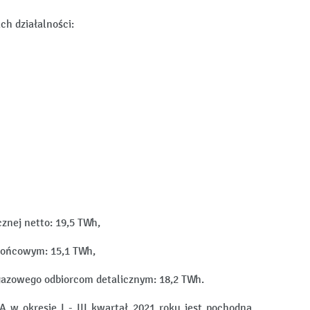
h działalności:
znej netto: 19,5 TWh,
 końcowym: 15,1 TWh,
a gazowego odbiorcom detalicznym: 18,2 TWh.
 w okresie I - III kwartał 2021 roku jest pochodną