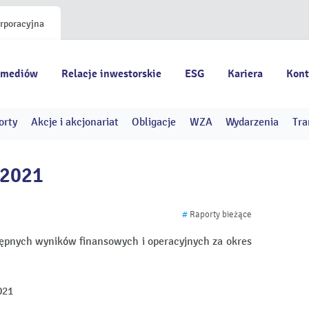
orporacyjna
 mediów
Relacje inwestorskie
ESG
Kariera
Kont
orty
Akcje i akcjonariat
Obligacje
WZA
Wydarzenia
Tra
/2021
#
Raporty bieżące
ępnych wyników finansowych i operacyjnych za okres
021