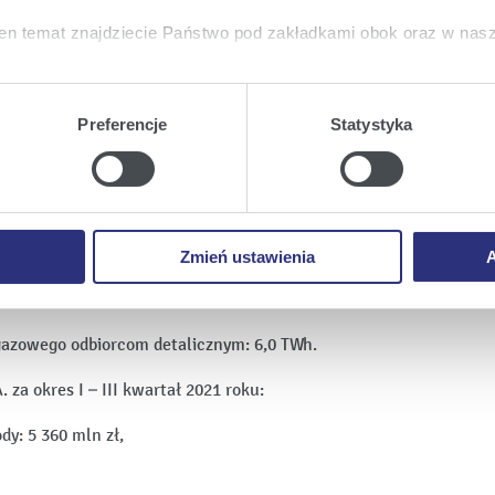
en temat znajdziecie Państwo pod zakładkami obok oraz w nas
tkie
wyrażają Państwo zgodę na umieszczenie wszystkich rodz
twa urządzeniu.
Preferencje
Statystyka
a
, możecie Państwo wybrać jakie rodzaje plików cookie będz
ie
, odmawiacie Państwo zgody na instalację plików cookie – od
 prawidłowego wyświetlania i działania naszych stron interneto
znej netto: 7,5 TWh,
Zmień ustawienia
A
 końcowym: 5,0 TWh,
a gazowego odbiorcom detalicznym: 6,0 TWh.
za okres I – III kwartał 2021 roku:
dy: 5 360 mln zł,