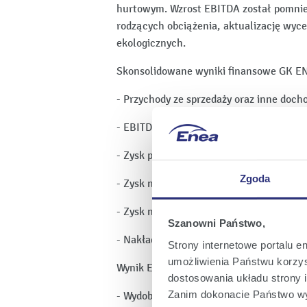
hurtowym. Wzrost EBITDA został pomnie
rodzących obciążenia, aktualizację wy
ekologicznych.
Skonsolidowane wyniki finansowe GK ENE
- Przychody ze sprzedaży oraz inne docho
- EBITDA: 1 121 mln zł,
- Zysk przed opodatkowaniem: 691 mln zł
Zgoda
- Zysk netto okresu sprawozdawczego: 59
- Zysk netto przypadający na akcjonarius
Szanowni Państwo,
- Nakłady inwestycyjne na rzeczowe akty
Strony internetowe portalu e
umożliwienia Państwu korzyst
Wynik EBITDA w poszczególnych obszarac
dostosowania układu strony i
Zanim dokonacie Państwo wy
- Wydobycie: 212 mln zł,