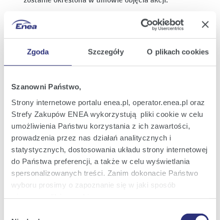
zostanie określona w umowie objęcia akcji.
Zastrzeżenie prawne:
Niniejszy raport bieżący i zawarte w nim informacje
Zgoda
Szczegóły
O plikach cookies
nie są przeznaczone do publikacji, ogłoszenia lub
rozpowszechniania, bezpośrednio albo pośrednio,
na terytorium albo do Stanów Zjednoczonych
Szanowni Państwo,
Ameryki albo w innych państwach, w których
publiczne rozpowszechnianie informacji zawartych
Strony internetowe portalu enea.pl, operator.enea.pl oraz
w niniejszym materiale może podlegać
Strefy Zakupów ENEA wykorzystują pliki cookie w celu
ograniczeniom lub być zakazane przez prawo.
umożliwienia Państwu korzystania z ich zawartości,
prowadzenia przez nas działań analitycznych i
Papiery wartościowe, o których mowa w niniejszym
statystycznych, dostosowania układu strony internetowej
materiale, nie zostały i nie zostaną zarejestrowane
do Państwa preferencji, a także w celu wyświetlania
na podstawie Amerykańskiej Ustawy o Papierach
spersonalizowanych treści. Zanim dokonacie Państwo
Wartościowych z 1933 roku ze zmianami (ang. U.S.
wyboru prosimy o zapoznanie się w jaki sposób
Securities Act of 1933) i nie mogą być oferowane
używamy plików cookie.
ani zbywane na terytorium Stanów Zjednoczonych
Wybór
Ameryki za wyjątkiem transakcji niepodlegających
Szczegółowe informacje na ten temat znajdziecie