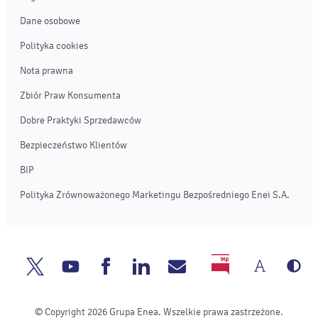
Dane osobowe
Polityka cookies
Nota prawna
Zbiór Praw Konsumenta
Dobre Praktyki Sprzedawców
Bezpieczeństwo Klientów
BIP
Polityka Zrównoważonego Marketingu Bezpośredniego Enei S.A.
Zmień
We
Enea
Enea
Enea
Enea
Napisz
BIP
rozmia
cz
Twitter
Youtube
Facebook
Linkedin
do
© Copyright 2026 Grupa Enea. Wszelkie prawa zastrzeżone.