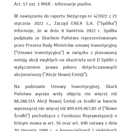
Art. 17 ust. 1 MAR - informacje poufne.
W nawiązaniu do raportu bieżącego nr 4/2022 z 21
stycznia 2022 r., Zarząd ENEA S.A. ("Spółka")
informuje, że w dniu 8 kwietnia 2022 r. Spółka
podpisała ze Skarbem Państwa reprezentowanym
przez Prezesa Rady Ministrów umowę inwestycyjną
("Umowa Inwestycyjna") w związku z planowaną
emisją akcji zwykłych na okaziciela serii D Spółki z
wyłączeniem prawa poboru dotychczasowych
akcjonariuszy ("Akcje Nowej Emisji").
Na podstawie Umowy Inwestycyjnej, Skarb
Państwa wyraża wolę objęcia nie więcej niż
88.288.515 Akcji Nowej Emisji za środki w kwocie
wynoszącej nie więcej niż 899.659.967,85 zł ("Nowe
Środki") pochodzące z Funduszu Reprywatyzacji o
którym mowa w art. 56 oraz art. 69h ustawy z dnia
30 sierpnia 1996 r. o komercjalizacji i niektórych