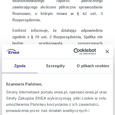
skonsolidowanego raportu półrocznego
zawierającego skrócone półroczne sprawozdanie
finansowe, o którym mowa w § 62 ust. 3
Rozporządzenia.
Emitent informuje, że działając odpowiednio
zgodnie z § 79 ust. 2 Rozporządzenia, Spółka nie
będzie przekazywała rozszerzonych
skonsolidowanych raportów kwartalnych za IV
kwartał 2021 r. oraz II kwartał 2022 r.
Zgoda
Szczegóły
O plikach cookies
Ponadto Emitent informuje, iż skonsolidowane
sprawozdanie z płatności na rzecz administracji
publicznej, o którym mowa w § 61 ust. 4
Szanowni Państwo,
Rozporządzenia zostanie przekazane wraz ze
Strony internetowe portalu enea.pl, operator.enea.pl oraz
skonsolidowanym raportem rocznym tj. w dniu 23
Strefy Zakupów ENEA wykorzystują pliki cookie w celu
marca 2022 r.
umożliwienia Państwu korzystania z ich zawartości,
prowadzenia przez nas działań analitycznych i
Wydrukuj