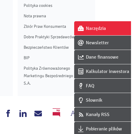
Polityka cookies
Nota prawna
Zbiór Praw Konsumenta
Narzędzia
Dobre Praktyki Sprzedawców
Newsletter
Bezpieczeństwo Klientów
Dane finansowe
BIP
Polityka Zrównoważonego
Kalkulator inwestora
Marketingu Bezpośredniego Enei
S.A.
FAQ
Słownik
Zmień
Wersja
nea
Enea
Enea
Napisz
Kanały RSS
BIP
rozmiar
czarno-
outube
Facebook
Linkedin
do
Pobieranie plików