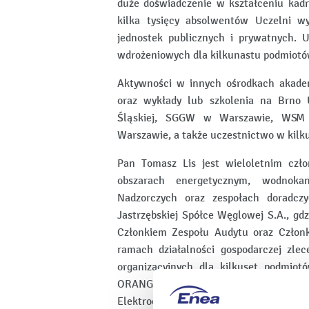
duże doświadczenie w kształceniu kad
kilka tysięcy absolwentów Uczelni wy
jednostek publicznych i prywatnych. 
wdrożeniowych dla kilkunastu podmiot
Aktywności w innych ośrodkach akadem
oraz wykłady lub szkolenia na Brno U
Śląskiej, SGGW w Warszawie, WSM 
Warszawie, a także uczestnictwo w kilk
Pan Tomasz Lis jest wieloletnim czł
obszarach energetycznym, wodnoka
Nadzorczych oraz zespołach doradczy
Jastrzębskiej Spółce Węglowej S.A., gd
Członkiem Zespołu Audytu oraz Członki
ramach działalności gospodarczej zle
organizacyjnych dla kilkuset podmio
ORANGE, BEŁCHATÓW, Elektrownia P
Elektrociepłownia Kraków, PKP, sądów