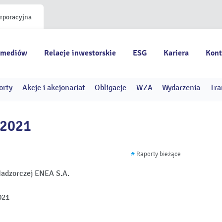
orporacyjna
 mediów
Relacje inwestorskie
ESG
Kariera
Kont
orty
Akcje i akcjonariat
Obligacje
WZA
Wydarzenia
Tra
/2021
#
Raporty bieżące
adzorczej ENEA S.A.
021