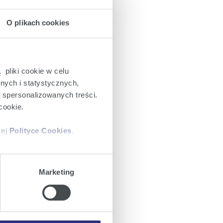
O plikach cookies
 pliki cookie w celu
nych i statystycznych,
a spersonalizowanych treści.
cookie.
zej
Polityce Cookies
.
ajów plików cookie z
Marketing
iemy umieszczać w Państwa
mowa ta nie dotyczy jednak
wych.