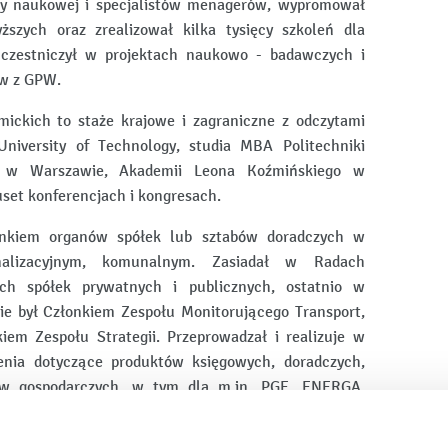
ry naukowej i specjalistów menagerów, wypromował
ższych oraz zrealizował kilka tysięcy szkoleń dla
Uczestniczył w projektach naukowo - badawczych i
ów z GPW.
ickich to staże krajowe i zagraniczne z odczytami
niversity of Technology, studia MBA Politechniki
w Warszawie, Akademii Leona Koźmińskiego w
uset konferencjach i kongresach.
onkiem organów spółek lub sztabów doradczych w
nalizacyjnym, komunalnym. Zasiadał w Radach
ch spółek prywatnych i publicznych, ostatnio w
zie był Członkiem Zespołu Monitorującego Transport,
em Zespołu Strategii. Przeprowadzał i realizuje w
cenia dotyczące produktów księgowych, doradczych,
tów gospodarczych, w tym dla m.in. PGE, ENERGA,
ołaniec, Białystok PGE Dystrybucja, Tauron,
 w Polsce, PIP, URE, MF, KPRM, KAS. Współpracował