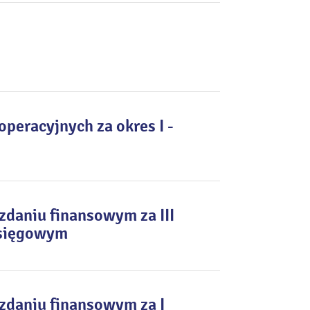
peracyjnych za okres I -
daniu finansowym za III
księgowym
zdaniu finansowym za I