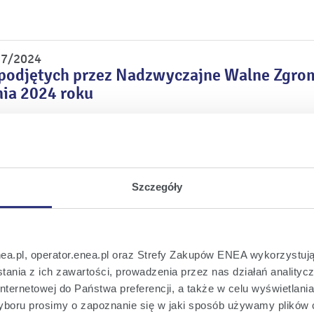
 7/2024
 podjętych przez Nadzwyczajne Walne Zgro
nia 2024 roku
 6/2024
. zamiaru zgłoszenia kandydatów do składu
Szczegóły
 5/2024
skład Rady Nadzorczej Spółki dokonane pr
nea.pl, operator.enea.pl oraz Strefy Zakupów ENEA wykorzystują
ania z ich zawartości, prowadzenia przez nas działań analitycz
nternetowej do Państwa preferencji, a także w celu wyświetlani
boru prosimy o zapoznanie się w jaki sposób używamy plików 