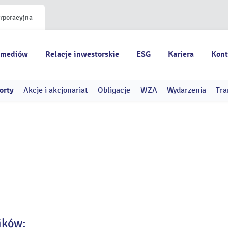
orporacyjna
 mediów
Relacje inwestorskie
ESG
Kariera
Kont
orty
Akcje i akcjonariat
Obligacje
WZA
Wydarzenia
Tra
ików: