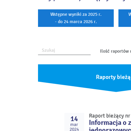
Wstępne wyniki za 2025 r.
W
- do 24 marca 2026 r.
Ilość raportów 
Raporty bieżą
Raport bieżący n
14
Informacja o 
mar
jednorazowyc
2024