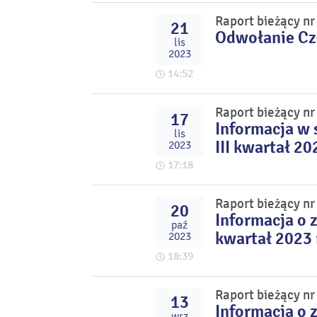
Raport bieżący n
21
Odwołanie Cz
lis
2023
14:52
Raport bieżący n
17
Informacja w 
lis
III kwartał 20
2023
17:18
Raport bieżący n
20
Informacja o 
paź
kwartał 2023 
2023
18:39
Raport bieżący n
13
Informacja o 
wrz