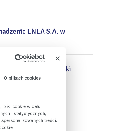
madzenie ENEA S.A. w
 Rady Nadzorczej Spółki
O plikach cookies
zez Ministra Aktywów
 pliki cookie w celu
nych i statystycznych,
a spersonalizowanych treści.
cookie.