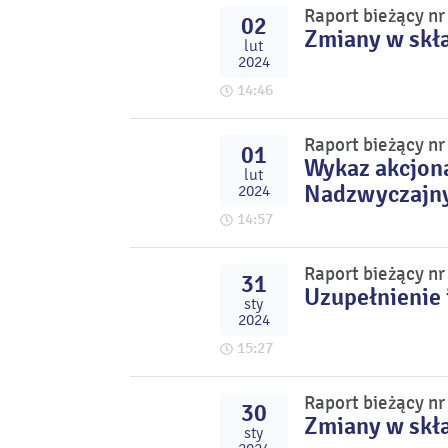
Raport bieżący n
02
Zmiany w skł
lut
2024
14:46
Raport bieżący n
01
Wykaz akcjona
lut
Nadzwyczajn
2024
14:57
Raport bieżący nr
31
Uzupełnienie 
sty
2024
15:27
Raport bieżący nr
30
Zmiany w skł
sty