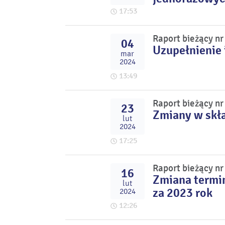
17:53
Raport bieżący n
04
Uzupełnienie 
mar
2024
13:49
Raport bieżący n
23
Zmiany w skł
lut
2024
17:25
Raport bieżący n
16
Zmiana termi
lut
za 2023 rok
2024
12:26