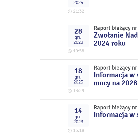
2024
21:32
Raport bieżący n
28
Zwołanie Nad
gru
2024 roku
2023
19:58
Raport bieżący n
18
Informacja w 
gru
mocy na 2028
2023
13:29
Raport bieżący n
14
Informacja w 
gru
2023
15:18