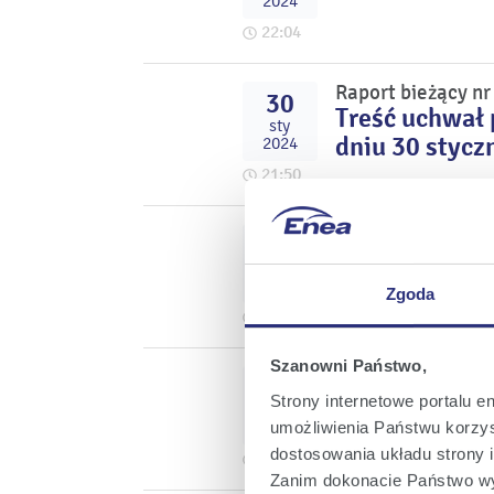
2024
22:04
Raport bieżący nr
30
Treść uchwał
sty
dniu 30 stycz
2024
21:50
Raport bieżący nr
29
Informacja nt
sty
2024
Zgoda
22:04
Szanowni Państwo,
Raport bieżący nr
29
Powołanie w 
Strony internetowe portalu e
sty
Państwowych
2024
umożliwienia Państwu korzyst
dostosowania układu strony i
18:56
Zanim dokonacie Państwo wy