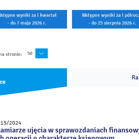
stępne wyniki za I kwartał
Wstępne wyniki za I półroc
- do 7 maja 2026 r.
- do 25 sierpnia 2026 r.
50
na stronie:
Ra
ce
r 15/2024
zamiarze ujęcia w sprawozdaniach finansow
h operacji o charakterze księgowym