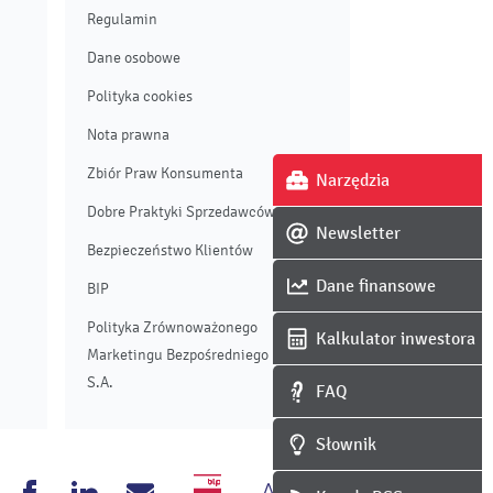
Regulamin
Dane osobowe
Polityka cookies
Nota prawna
Zbiór Praw Konsumenta
Narzędzia
Dobre Praktyki Sprzedawców
Newsletter
Bezpieczeństwo Klientów
Dane finansowe
BIP
Polityka Zrównoważonego
Kalkulator inwestora
Marketingu Bezpośredniego Enei
S.A.
FAQ
Słownik
Zmień
Wersja
nea
Enea
Enea
Napisz