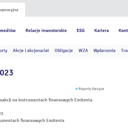
orporacyjna
 mediów
Relacje inwestorskie
ESG
Kariera
Kont
orty
Akcje i akcjonariat
Obligacje
WZA
Wydarzenia
Tra
2023
#
Raporty bieżące
nsakcji na instrumentach finansowych Emitenta
23
trumentach finansowych Emitenta