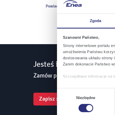
Powiadomienie
Zgoda
Szanowni Państwo,
Strony internetowe portalu e
umożliwienia Państwu korzyst
dostosowania układu strony i
Jesteś inwestorem? Bądź
Zanim dokonacie Państwo wy
Zamów powiadomienia mailowe 
Szczegółowe informacje na t
Klikając
Akceptuję wszys
Wybór
których korzystamy, na Pańs
zgody
Zapisz się
Niezbędne
Klikając
Zmień ustawieni
urządzeniu.
Klikając
Odrzuć wszystk