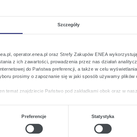
.pdf 0,1 MB
Szczegóły
nea.pl, operator.enea.pl oraz Strefy Zakupów ENEA wykorzystują
ania z ich zawartości, prowadzenia przez nas działań analitycz
nternetowej do Państwa preferencji, a także w celu wyświetlani
 na bieżąco!
boru prosimy o zapoznanie się w jaki sposób używamy plików 
o wszystkich istotnych informacjach ważny
en temat znajdziecie Państwo pod zakładkami obok oraz w nas
tkie
wyrażają Państwo zgodę na umieszczenie wszystkich rodz
twa urządzeniu.
Preferencje
Statystyka
a
, możecie Państwo wybrać jakie rodzaje plików cookie będz
ie
, odmawiacie Państwo zgody na instalację plików cookie – od