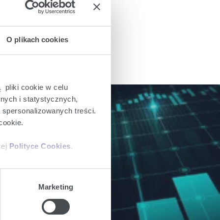
O plikach cookies
 pliki cookie w celu
nych i statystycznych,
a spersonalizowanych treści.
cookie.
ch dla inwestorów.
zej
Polityce Cookies
.
ajów plików cookie z
Marketing
iemy umieszczać w Państwa
mowa ta nie dotyczy jednak