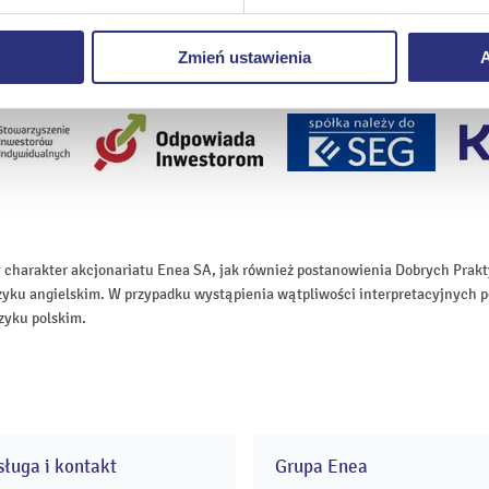
 prawidłowego wyświetlania i działania naszych stron interneto
Zmień ustawienia
A
 charakter akcjonariatu Enea SA, jak również postanowienia Dobrych Pr
zyku angielskim. W przypadku wystąpienia wątpliwości interpretacyjnych p
zyku polskim.
ługa i kontakt
Grupa Enea