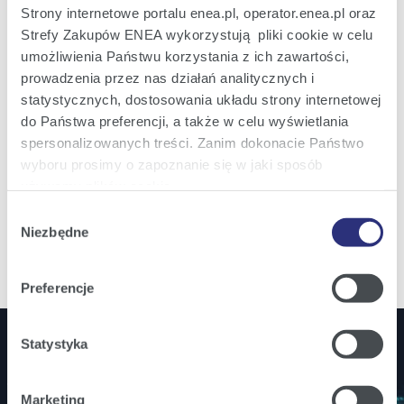
uczestniczy w innej konkurencyjnej osobie
Strony internetowe portalu enea.pl, operator.enea.pl oraz
prawnej, jako członek jej organu. Pan Łukasz Ciołko
Strefy Zakupów ENEA wykorzystują pliki cookie w celu
nie figuruje w Rejestrze Dłużników
umożliwienia Państwu korzystania z ich zawartości,
Niewypłacalnych, prowadzonym na podstawie
prowadzenia przez nas działań analitycznych i
ustawy o KRS.
statystycznych, dostosowania układu strony internetowej
do Państwa preferencji, a także w celu wyświetlania
źródło: biznes.pap.pl
spersonalizowanych treści. Zanim dokonacie Państwo
wyboru prosimy o zapoznanie się w jaki sposób
Wydrukuj
używamy plików cookie.
stronę
Wybór
Szczegółowe informacje na ten temat znajdziecie
Niezbędne
zgody
Państwo pod zakładkami obok oraz w naszej
Polityce
Cookies
.
Preferencje
Klikając
Akceptuję wszystkie
wyrażają Państwo
zgodę na umieszczenie wszystkich rodzajów plików
Statystyka
cookie z których korzystamy, na Państwa urządzeniu.
Jesteś inwestorem? Bądź na bieżąco!
Klikając
Zmień ustawienia
, możecie Państwo wybrać
Marketing
jakie rodzaje plików cookie będziemy umieszczać w