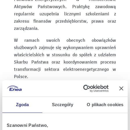
Aktywów Państwowych. Praktykę zawodową
regularnie uzupełnia licznymi szkoleniami z
zakresu finansów przedsiębiorstw, prawa oraz
zarządzania.
W ramach swoich obecnych obowiązków
służbowych zajmuje się wykonywaniem uprawnień
właścicielskich w stosunku do spółek z udziałem
Skarbu Państwa oraz koordynowaniem procesu
transformacji sektora elektroenergetycznego w
Polsce.
Zgodnie ze złożonym oświadczeniem Pan Łukasz
Ciołko nie prowadzi w żadnej formie działalności
konkurencyjnej w stosunku do ENEA S.A., jak
Zgoda
Szczegóły
O plikach cookies
również nie uczestniczy w spółce konkurencyjnej,
jako wspólnik spółki cywilnej, spółki osobowej lub
jako członek organu spółki kapitałowej oraz nie
Szanowni Państwo,