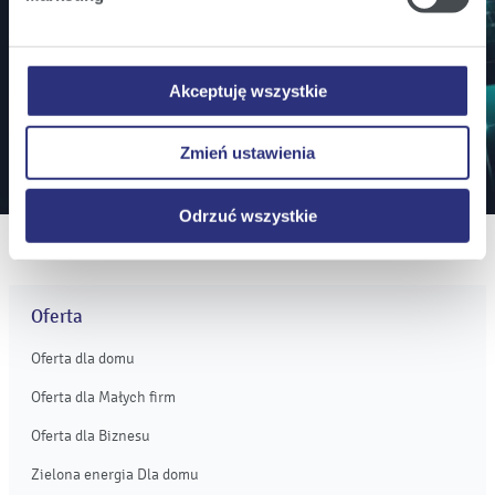
Zamów powiadomienia mailowe o wszystkich
Państwa urządzeniu.
istotnych informacjach ważnych dla inwestorów.
Klikając
Odrzuć wszystkie
, odmawiacie Państwo
zgody na instalację plików cookie – odmowa ta nie
Akceptuję wszystkie
dotyczy jednak plików cookie niezbędnych do
Zapisz się
prawidłowego wyświetlania i działania naszych stron
Zmień ustawienia
internetowych.
Odrzuć wszystkie
Oferta
Oferta dla domu
Oferta dla Małych firm
Oferta dla Biznesu
Zielona energia Dla domu