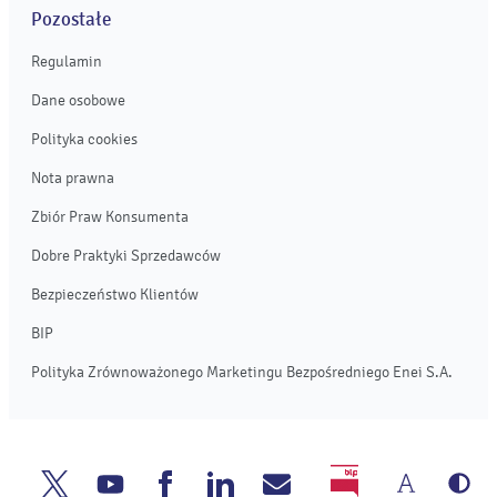
Pozostałe
Regulamin
Dane osobowe
Polityka cookies
Nota prawna
Zbiór Praw Konsumenta
Dobre Praktyki Sprzedawców
Bezpieczeństwo Klientów
BIP
Polityka Zrównoważonego Marketingu Bezpośredniego Enei S.A.
Zmień
We
Enea
Enea
Enea
Enea
Napisz
BIP