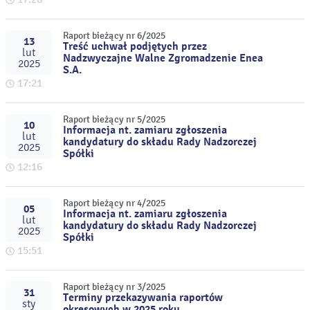
Raport bieżący nr 6/2025
13
Treść uchwał podjętych przez
lut
Nadzwyczajne Walne Zgromadzenie Enea
2025
S.A.
17:21
Raport bieżący nr 5/2025
10
Informacja nt. zamiaru zgłoszenia
lut
kandydatury do składu Rady Nadzorczej
2025
Spółki
12:16
Raport bieżący nr 4/2025
05
Informacja nt. zamiaru zgłoszenia
lut
kandydatury do składu Rady Nadzorczej
2025
Spółki
15:51
Raport bieżący nr 3/2025
31
Terminy przekazywania raportów
sty
okresowych w 2025 roku