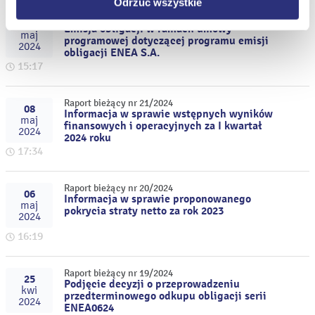
Odrzuć wszystkie
Raport bieżący nr 22/2024
10
Emisja obligacji w ramach umowy
maj
programowej dotyczącej programu emisji
2024
obligacji ENEA S.A.
15:17
Raport bieżący nr 21/2024
08
Informacja w sprawie wstępnych wyników
maj
finansowych i operacyjnych za I kwartał
2024
2024 roku
17:34
Raport bieżący nr 20/2024
06
Informacja w sprawie proponowanego
maj
pokrycia straty netto za rok 2023
2024
16:19
Raport bieżący nr 19/2024
25
Podjęcie decyzji o przeprowadzeniu
kwi
przedterminowego odkupu obligacji serii
2024
ENEA0624