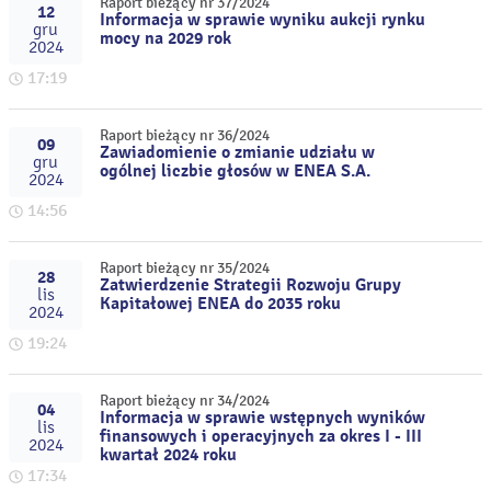
Raport bieżący nr 37/2024
12
Informacja w sprawie wyniku aukcji rynku
gru
mocy na 2029 rok
2024
17:19
Raport bieżący nr 36/2024
09
Zawiadomienie o zmianie udziału w
gru
ogólnej liczbie głosów w ENEA S.A.
2024
14:56
Raport bieżący nr 35/2024
28
Zatwierdzenie Strategii Rozwoju Grupy
lis
Kapitałowej ENEA do 2035 roku
2024
19:24
Raport bieżący nr 34/2024
04
Informacja w sprawie wstępnych wyników
lis
finansowych i operacyjnych za okres I - III
2024
kwartał 2024 roku
17:34