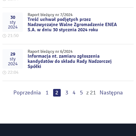
Raport bieżący nr 7/2024
30
Treść uchwał podjętych przez
sty
Nadzwyczajne Walne Zgromadzenie ENEA
2024
S.A. w dniu 30 stycznia 2024 roku
21:50
Raport bieżący nr 6/2024
29
Informacja nt. zamiaru zgłoszenia
sty
kandydatów do składu Rady Nadzorczej
2024
Spółki
22:04
Poprzednia
1
2
3
4
5
z 21
Następna