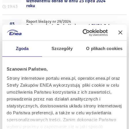
wznowieniu obrad w dniu 23 lipca 2024
roku
19:43
Raport bieżący nr 29/2024
03
Rekomendacje Rady Nadzorczej ENEA S.A.
lip
w sprawie odmowy udzielenia
2024
absolutorium byłym Członkom Zarządu
ENEA S.A. za rok obrotowy 2023
20:51
Zgoda
Szczegóły
O plikach cookies
Raport bieżący nr 28/2024
01
Informacja nt. zatwierdzenia przez Prezesa
lip
URE taryfy dla energii elektrycznej dla
2024
Szanowni Państwo,
zespołu grup taryfowych G
16:48
Strony internetowe portalu enea.pl, operator.enea.pl oraz
Strefy Zakupów ENEA wykorzystują pliki cookie w celu
Raport bieżący nr 27/2024
umożliwienia Państwu korzystania z ich zawartości,
24
Ogłoszenie przerwy w obradach
cze
prowadzenia przez nas działań analitycznych i
Zwyczajnego Walnego Zgromadzenia
2024
ENEA S.A.
statystycznych, dostosowania układu strony internetowej
17:54
do Państwa preferencji, a także w celu wyświetlania
spersonalizowanych treści. Zanim dokonacie Państwo
Raport bieżący nr 26/2024
wyboru prosimy o zapoznanie się w jaki sposób
31