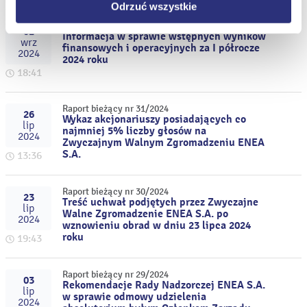
Odrzuć wszystkie
Raport bieżący nr 32/2024
02
Informacja w sprawie wstępnych wyników
wrz
finansowych i operacyjnych za I półrocze
2024
2024 roku
18:41
Raport bieżący nr 31/2024
26
Wykaz akcjonariuszy posiadających co
lip
najmniej 5% liczby głosów na
2024
Zwyczajnym Walnym Zgromadzeniu ENEA
S.A.
13:36
Raport bieżący nr 30/2024
23
Treść uchwał podjętych przez Zwyczajne
lip
Walne Zgromadzenie ENEA S.A. po
2024
wznowieniu obrad w dniu 23 lipca 2024
roku
19:43
Raport bieżący nr 29/2024
03
Rekomendacje Rady Nadzorczej ENEA S.A.
lip
w sprawie odmowy udzielenia
2024