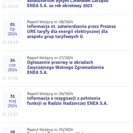
absolutorium byłym Członkom Zarządu
ENEA S.A. za rok obrotowy 2023
20:51
Raport bieżący nr 28/2024
01
Informacja nt. zatwierdzenia przez Prezesa
lip
URE taryfy dla energii elektrycznej dla
2024
zespołu grup taryfowych G
16:48
Raport bieżący nr 27/2024
24
Ogłoszenie przerwy w obradach
cze
Zwyczajnego Walnego Zgromadzenia
2024
ENEA S.A.
17:54
Raport bieżący nr 26/2024
31
Informacja o rezygnacji z pełnienia
maj
funkcji w Radzie Nadzorczej ENEA S.A.
2024
12:22
Raport bieżący nr 25/2024
28