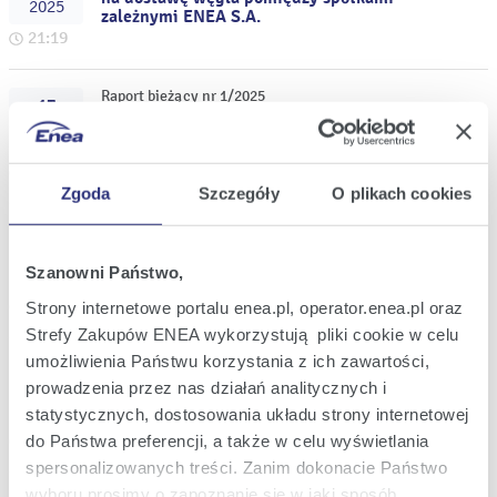
2025
zależnymi ENEA S.A.
21:19
Raport bieżący nr 1/2025
17
Zwołanie Nadzwyczajnego Walnego
sty
Zgromadzenia ENEA S.A. na dzień 13
2025
lutego 2025 roku
17:49
Zgoda
Szczegóły
O plikach cookies
Raport bieżący nr 38/2024
17
Informacja w sprawie ogłoszonych przez
gru
PSE wstępnych wyników aukcji rynku
Szanowni Państwo,
2024
mocy na 2029 rok
15:20
Strony internetowe portalu enea.pl, operator.enea.pl oraz
Strefy Zakupów ENEA wykorzystują pliki cookie w celu
umożliwienia Państwu korzystania z ich zawartości,
Raport bieżący nr 37/2024
12
Informacja w sprawie wyniku aukcji rynku
prowadzenia przez nas działań analitycznych i
gru
mocy na 2029 rok
2024
statystycznych, dostosowania układu strony internetowej
17:19
do Państwa preferencji, a także w celu wyświetlania
spersonalizowanych treści. Zanim dokonacie Państwo
wyboru prosimy o zapoznanie się w jaki sposób