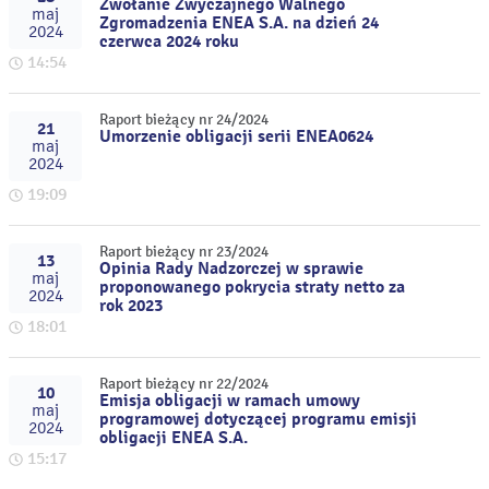
Zwołanie Zwyczajnego Walnego
maj
Zgromadzenia ENEA S.A. na dzień 24
2024
czerwca 2024 roku
14:54
Raport bieżący nr 24/2024
21
Umorzenie obligacji serii ENEA0624
maj
2024
19:09
Raport bieżący nr 23/2024
13
Opinia Rady Nadzorczej w sprawie
maj
proponowanego pokrycia straty netto za
2024
rok 2023
18:01
Raport bieżący nr 22/2024
10
Emisja obligacji w ramach umowy
maj
programowej dotyczącej programu emisji
2024
obligacji ENEA S.A.
15:17