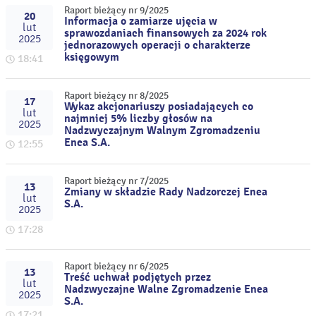
Raport bieżący nr 9/2025
20
Informacja o zamiarze ujęcia w
lut
sprawozdaniach finansowych za 2024 rok
2025
jednorazowych operacji o charakterze
księgowym
18:41
Raport bieżący nr 8/2025
17
Wykaz akcjonariuszy posiadających co
lut
najmniej 5% liczby głosów na
2025
Nadzwyczajnym Walnym Zgromadzeniu
Enea S.A.
12:55
Raport bieżący nr 7/2025
13
Zmiany w składzie Rady Nadzorczej Enea
lut
S.A.
2025
17:28
Raport bieżący nr 6/2025
13
Treść uchwał podjętych przez
lut
Nadzwyczajne Walne Zgromadzenie Enea
2025
S.A.
17:21