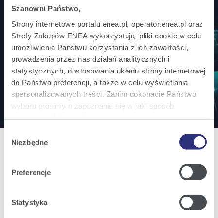
Szanowni Państwo,
Jesteś inwestorem? Bądź na bieżąco!
Strony internetowe portalu enea.pl, operator.enea.pl oraz
Zamów powiadomienia mailowe o wszystkich
Strefy Zakupów ENEA wykorzystują pliki cookie w celu
umożliwienia Państwu korzystania z ich zawartości,
istotnych informacjach ważnych dla inwestorów.
prowadzenia przez nas działań analitycznych i
statystycznych, dostosowania układu strony internetowej
do Państwa preferencji, a także w celu wyświetlania
Zapisz się
spersonalizowanych treści. Zanim dokonacie Państwo
wyboru prosimy o zapoznanie się w jaki sposób
używamy plików cookie.
Wybór
Szczegółowe informacje na ten temat znajdziecie
Niezbędne
zgody
Państwo pod zakładkami obok oraz w naszej
Polityce
Cookies
.
Preferencje
Oferta
Klikając
Akceptuję wszystkie
wyrażają Państwo
Oferta dla domu
zgodę na umieszczenie wszystkich rodzajów plików
Statystyka
Oferta dla Małych firm
cookie z których korzystamy, na Państwa urządzeniu.