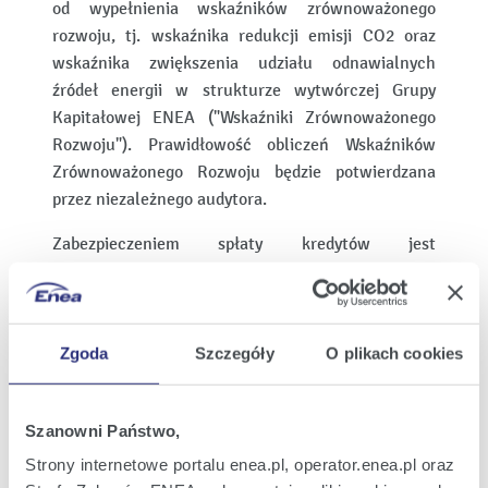
od wypełnienia wskaźników zrównoważonego
rozwoju, tj. wskaźnika redukcji emisji CO2 oraz
wskaźnika zwiększenia udziału odnawialnych
źródeł energii w strukturze wytwórczej Grupy
Kapitałowej ENEA ("Wskaźniki Zrównoważonego
Rozwoju"). Prawidłowość obliczeń Wskaźników
Zrównoważonego Rozwoju będzie potwierdzana
przez niezależnego audytora.
Zabezpieczeniem spłaty kredytów jest
oświadczenie o dobrowolnym poddaniu się
egzekucji w trybie art. 777 § 1 pkt 5 Kodeksu
postępowania cywilnego do wartości 150% łącznej
kwoty zobowiązania kredytowego wynikającego z
Zgoda
Szczegóły
O plikach cookies
Umowy Kredytów.
Spółka wyjaśnia, iż termin EBITDA definiowany jest
Szanowni Państwo,
jako wartość odpowiednio zysku (straty)
Strony internetowe portalu enea.pl, operator.enea.pl oraz
operacyjnego + amortyzacji + odpisu z tytułu utraty