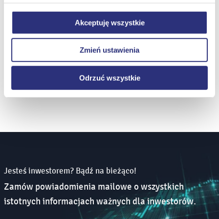
stronie internetowej Spółki
Klikając
Odrzuć wszystkie
, odmawiacie Państwo
(https://ir.enea.pl/slownik).
zgody na instalację plików cookie – odmowa ta nie
Akceptuję wszystkie
dotyczy jednak plików cookie niezbędnych do
źródło: biznes.pap.pl
prawidłowego wyświetlania i działania naszych stron
Zmień ustawienia
internetowych.
Wydrukuj
stronę
Odrzuć wszystkie
Jesteś inwestorem? Bądź na bieżąco!
Zamów powiadomienia mailowe o wszystkich
istotnych informacjach ważnych dla inwestorów.