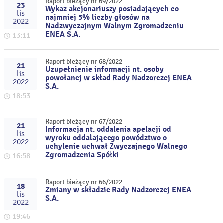
Raport bieżący nr 69/2022
23
Wykaz akcjonariuszy posiadających co
lis
najmniej 5% liczby głosów na
2022
Nadzwyczajnym Walnym Zgromadzeniu
ENEA S.A.
13:11
Raport bieżący nr 68/2022
21
Uzupełnienie informacji nt. osoby
lis
powołanej w skład Rady Nadzorczej ENEA
2022
S.A.
18:53
Raport bieżący nr 67/2022
21
Informacja nt. oddalenia apelacji od
lis
wyroku oddalającego powództwo o
2022
uchylenie uchwał Zwyczajnego Walnego
Zgromadzenia Spółki
16:58
Raport bieżący nr 66/2022
18
Zmiany w składzie Rady Nadzorczej ENEA
lis
S.A.
2022
19:46