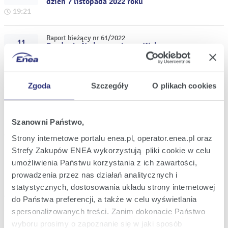
dzień 7 listopada 2022 roku
19:21
Raport bieżący nr 61/2022
11
Zwołanie Nadzwyczajnego Walnego
paź
Zgromadzenia ENEA S.A. na dzień 7
2022
listopada 2022 roku
19:14
Zgoda
Szczegóły
O plikach cookies
Raport bieżący nr 60/2022
11
Informacja o zamiarze ujęcia w
paź
sprawozdaniach finansowych za III
2022
Szanowni Państwo,
kwartał 2022 roku jednorazowej operacji o
charakterze księgowym
18:44
Strony internetowe portalu enea.pl, operator.enea.pl oraz
Strefy Zakupów ENEA wykorzystują pliki cookie w celu
Raport bieżący nr 59/2022
umożliwienia Państwu korzystania z ich zawartości,
30
Informacja nt. skutków przyjęcia celu
wrz
prowadzenia przez nas działań analitycznych i
produkcyjnego na 2023 rok przez spółkę
2022
zależną Lubelski Węgiel "Bogdanka" S.A.
statystycznych, dostosowania układu strony internetowej
dla podmiotów z GK ENEA
22:10
do Państwa preferencji, a także w celu wyświetlania
spersonalizowanych treści. Zanim dokonacie Państwo
Raport bieżący nr 58/2022
wyboru prosimy o zapoznanie się w jaki sposób
30