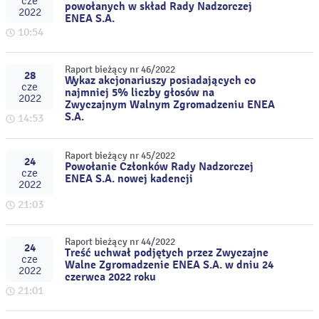
cze
powołanych w skład Rady Nadzorczej
2022
ENEA S.A.
10:54
Raport bieżący nr 46/2022
28
Wykaz akcjonariuszy posiadających co
cze
najmniej 5% liczby głosów na
2022
Zwyczajnym Walnym Zgromadzeniu ENEA
S.A.
14:53
Raport bieżący nr 45/2022
24
Powołanie Członków Rady Nadzorczej
cze
ENEA S.A. nowej kadencji
2022
21:03
Raport bieżący nr 44/2022
24
Treść uchwał podjętych przez Zwyczajne
cze
Walne Zgromadzenie ENEA S.A. w dniu 24
2022
czerwca 2022 roku
21:01