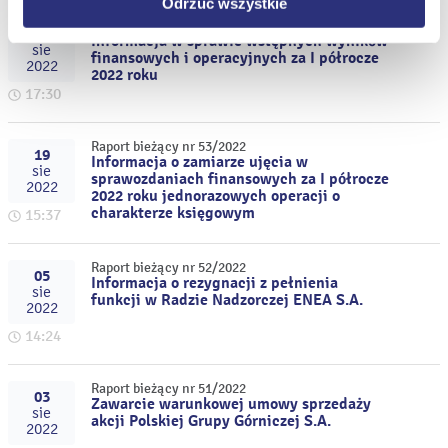
Odrzuć wszystkie
Raport bieżący nr 54/2022
30
Informacja w sprawie wstępnych wyników
sie
finansowych i operacyjnych za I półrocze
2022
2022 roku
17:30
Raport bieżący nr 53/2022
19
Informacja o zamiarze ujęcia w
sie
sprawozdaniach finansowych za I półrocze
2022
2022 roku jednorazowych operacji o
charakterze księgowym
15:37
Raport bieżący nr 52/2022
05
Informacja o rezygnacji z pełnienia
sie
funkcji w Radzie Nadzorczej ENEA S.A.
2022
14:24
Raport bieżący nr 51/2022
03
Zawarcie warunkowej umowy sprzedaży
sie
akcji Polskiej Grupy Górniczej S.A.
2022