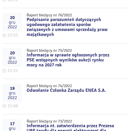
Raport bieżący nr 76/2022
20
Podpisanie porozumień dotyczących
gru
ugodowego załatwienia sporów
2022
związanych z umowami sprzedaży praw
majątkowych
22:55
Raport bieżący nr 75/2022
20
Informacja w sprawie ogłoszonych przez
gru
PSE wstępnych wyników aukcji rynku
2022
mocy na 2027 rok
11:32
Raport bieżący nr 74/2022
19
Odwołanie Członka Zarządu ENEA S.A.
gru
2022
15:08
Raport bieżący nr 73/2022
17
Informacja nt. zatwierdzenia przez Prezesa
gru
URE taryfy dla energii elektrycznej dla