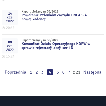
Raport bieżący nr 39/2022
14
Powołanie Członków Zarządu ENEA S.A.
cze
nowej kadencji
2022
20:45
Raport bieżący nr 38/2022
09
Komunikat Działu Operacyjnego KDPW w
cze
sprawie rejestracji akcji serii D
2022
15:24
Poprzednia
1
2
3
4
5
6
7
z 21
Następna