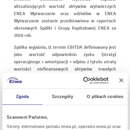
aktualizujących wartość aktywów wytwórczych
ENEA Wytwarzanie oraz udziałów w ENEA
Wytwarzanie zostanie przedstawiona w raportach
okresowych Spółki i Grupy Kapitałowej ENEA za
2020 rok.
Spółka wyjaśnia, iż termin EBITDA definiowany jest
jako wartość odpowiednio zysku (straty)
operacyjnego + amortyzacji + odpisu z tytułu utraty
wartości niefinansowych aktywów trwałych
(wartości w ujęciu skonsolidowanym dla okresu
sprawozdawczego). Wskaźnik EBITDA jest
standardowym wskaźnikiem miary efektywności
Zgoda
Szczegóły
O plikach cookies
działalności gospodarczej w tym w szczególności
dla branży w której działa Grupa Kapitałowa
Emitenta. Powyższa definicja oraz metodologia jej
Szanowni Państwo,
obliczania jest taka sama jak definicja oraz
Strony internetowe portalu enea.pl, operator.enea.pl oraz
metodologia obliczania tego wskaźnika w