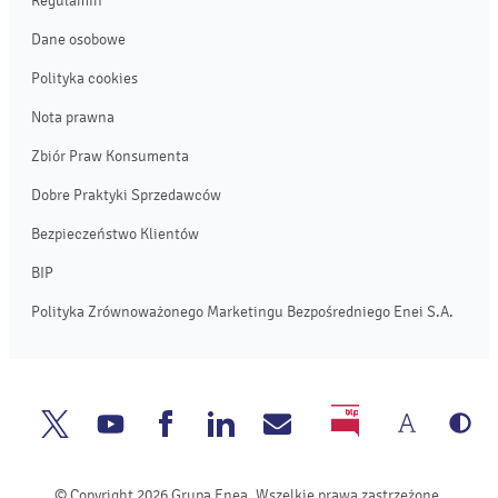
Regulamin
Dane osobowe
Polityka cookies
Nota prawna
Zbiór Praw Konsumenta
Dobre Praktyki Sprzedawców
Bezpieczeństwo Klientów
BIP
Polityka Zrównoważonego Marketingu Bezpośredniego Enei S.A.
Zmień
We
Enea
Enea
Enea
Enea
Napisz
BIP
rozmia
cz
Twitter
Youtube
Facebook
Linkedin
do
© Copyright 2026 Grupa Enea. Wszelkie prawa zastrzeżone.