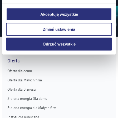
Klikając
Odrzuć wszystkie
, odmawiacie Państwo
zgody na instalację plików cookie – odmowa ta nie
Zapisz się
Akceptuję wszystkie
dotyczy jednak plików cookie niezbędnych do
prawidłowego wyświetlania i działania naszych stron
Zmień ustawienia
internetowych.
Odrzuć wszystkie
Oferta
Oferta dla domu
Oferta dla Małych firm
Oferta dla Biznesu
Zielona energia Dla domu
Zielona energia dla Małych firm
Instytucje publiczne