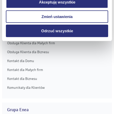
Akceptuję wszystkie
dotyczy jednak plików cookie niezbędnych do
Obsługa i kontakt
prawidłowego wyświetlania i działania naszych stron
eBOK
Zmień ustawienia
internetowych.
Moja Enea
Odrzuć wszystkie
Obsługa Klienta dla Domu
Obsługa Klienta dla Małych firm
Obsługa Klienta dla Biznesu
Kontakt dla Domu
Kontakt dla Małych firm
Kontakt dla Biznesu
Komunikaty dla Klientów
Grupa Enea