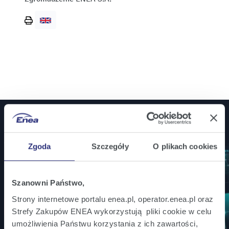
Wydrukuj
stronę
Jesteś inwestorem? Bądź na bieżąco!
Zgoda
Szczegóły
O plikach cookies
Zamów powiadomienia mailowe o wszystkich
istotnych informacjach ważnych dla inwestorów.
Szanowni Państwo,
Strony internetowe portalu enea.pl, operator.enea.pl oraz
Zapisz się
Strefy Zakupów ENEA wykorzystują pliki cookie w celu
umożliwienia Państwu korzystania z ich zawartości,