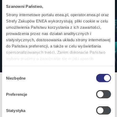
Szanowni Państwo,
Jesteś inwestorem? Bądź na bieżąco!
Strony internetowe portalu enea.pl, operator.enea.pl oraz
Strefy Zakupów ENEA wykorzystują pliki cookie w celu
Zamów powiadomienia mailowe o wszystkich
umożliwienia Państwu korzystania z ich zawartości,
istotnych informacjach ważnych dla inwestorów.
prowadzenia przez nas działań analitycznych i
statystycznych, dostosowania układu strony internetowej
do Państwa preferencji, a także w celu wyświetlania
Zapisz się
spersonalizowanych treści. Zanim dokonacie Państwo
wyboru prosimy o zapoznanie się w jaki sposób
używamy plików cookie.
Wybór
Szczegółowe informacje na ten temat znajdziecie
Niezbędne
zgody
Państwo pod zakładkami obok oraz w naszej
Polityce
Cookies
.
Preferencje
Oferta
Klikając
Akceptuję wszystkie
wyrażają Państwo
Oferta dla domu
zgodę na umieszczenie wszystkich rodzajów plików
Statystyka
cookie z których korzystamy, na Państwa urządzeniu.
Oferta dla Małych firm