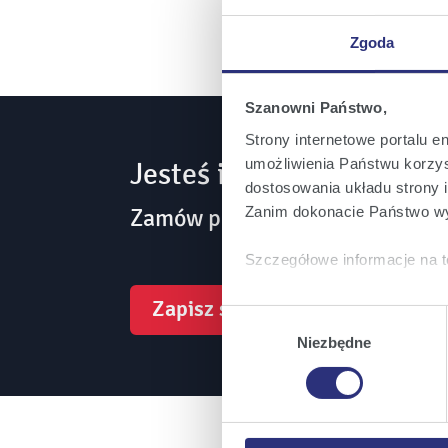
Zgoda
Szanowni Państwo,
Strony internetowe portalu e
umożliwienia Państwu korzyst
Jesteś inwestorem? Bądź
dostosowania układu strony i
Zamów powiadomienia mailowe 
Zanim dokonacie Państwo wy
Szczegółowe informacje na t
Zapisz się
Klikając
Akceptuję wszys
Wybór
których korzystamy, na Pańs
zgody
Niezbędne
Klikając
Zmień ustawieni
urządzeniu.
Klikając
Odrzuć wszystk
plików cookie niezbędnych do