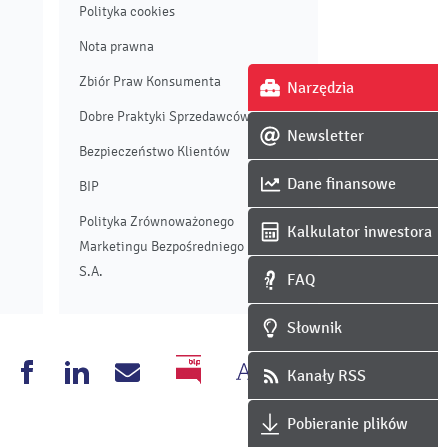
Polityka cookies
Nota prawna
Zbiór Praw Konsumenta
Narzędzia
Dobre Praktyki Sprzedawców
Newsletter
Bezpieczeństwo Klientów
Dane finansowe
BIP
Polityka Zrównoważonego
Kalkulator inwestora
Marketingu Bezpośredniego Enei
S.A.
FAQ
Słownik
Zmień
Wersja
nea
Enea
Enea
Napisz
Kanały RSS
BIP
rozmiar
czarno-
outube
Facebook
Linkedin
do
Pobieranie plików