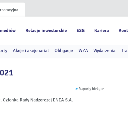
orporacyjna
 mediów
Relacje inwestorskie
ESG
Kariera
Kont
orty
Akcje i akcjonariat
Obligacje
WZA
Wydarzenia
Tra
2021
#
Raporty bieżące
t. Członka Rady Nadzorczej ENEA S.A.
1