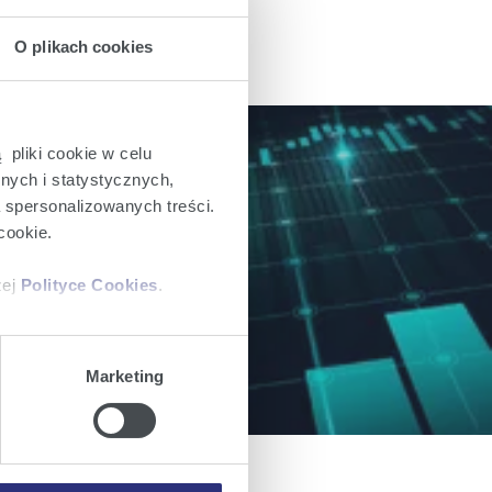
O plikach cookies
 pliki cookie w celu
nych i statystycznych,
a spersonalizowanych treści.
ch dla inwestorów.
cookie.
zej
Polityce Cookies
.
ajów plików cookie z
Marketing
iemy umieszczać w Państwa
mowa ta nie dotyczy jednak
wych.