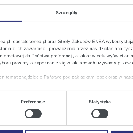
Szczegóły
nea.pl, operator.enea.pl oraz Strefy Zakupów ENEA wykorzystują
ania z ich zawartości, prowadzenia przez nas działań analitycz
 na bieżąco!
nternetowej do Państwa preferencji, a także w celu wyświetlani
o wszystkich istotnych informacjach ważny
boru prosimy o zapoznanie się w jaki sposób używamy plików 
en temat znajdziecie Państwo pod zakładkami obok oraz w nas
tkie
wyrażają Państwo zgodę na umieszczenie wszystkich rodz
twa urządzeniu.
Preferencje
Statystyka
a
, możecie Państwo wybrać jakie rodzaje plików cookie będz
ie
, odmawiacie Państwo zgody na instalację plików cookie – od
 prawidłowego wyświetlania i działania naszych stron interneto