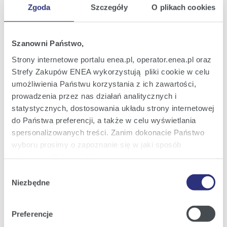
18
Zmiana perspektywy i potwierdzenie
Zgoda
Szczegóły
O plikach cookies
kwi
oceny ratingowej ENEA S.A. przez Fitch
2023
Ratings
19:57
Szanowni Państwo,
Raport bieżący nr 18/2023
Strony internetowe portalu enea.pl, operator.enea.pl oraz
18
Informacja w sprawie proponowanego
kwi
Strefy Zakupów ENEA wykorzystują pliki cookie w celu
podziału zysku netto za rok 2022
2023
umożliwienia Państwu korzystania z ich zawartości,
15:01
prowadzenia przez nas działań analitycznych i
statystycznych, dostosowania układu strony internetowej
do Państwa preferencji, a także w celu wyświetlania
Raport bieżący nr 17/2023
15
Wykaz akcjonariuszy posiadających co
mar
spersonalizowanych treści. Zanim dokonacie Państwo
najmniej 5% liczby głosów na
2023
wyboru prosimy o zapoznanie się w jaki sposób
Nadzwyczajnym Walnym Zgromadzeniu
ENEA S.A.
11:53
używamy plików cookie.
Wybór
Szczegółowe informacje na ten temat znajdziecie
Raport bieżący nr 16/2023
Niezbędne
zgody
13
Powołanie Członka Rady Nadzorczej ENEA
Państwo pod zakładkami obok oraz w naszej
Polityce
mar
S.A.
2023
Cookies
.
Preferencje
18:00