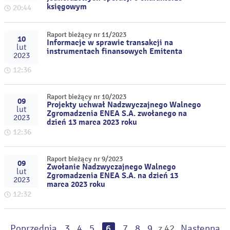
księgowym
20:44
Raport bieżący nr 11/2023
10
Informacje w sprawie transakcji na
lut
instrumentach finansowych Emitenta
2023
12:36
Raport bieżący nr 10/2023
09
Projekty uchwał Nadzwyczajnego Walnego
lut
Zgromadzenia ENEA S.A. zwołanego na
2023
dzień 13 marca 2023 roku
12:36
Raport bieżący nr 9/2023
09
Zwołanie Nadzwyczajnego Walnego
lut
Zgromadzenia ENEA S.A. na dzień 13
2023
marca 2023 roku
12:32
Poprzednia
3
4
5
6
7
8
9
z 42
Następna