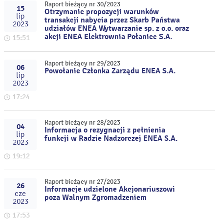
Raport bieżący nr 30/2023
15
Otrzymanie propozycji warunków
lip
transakcji nabycia przez Skarb Państwa
2023
udziałów ENEA Wytwarzanie sp. z o.o. oraz
akcji ENEA Elektrownia Połaniec S.A.
15:51
Raport bieżący nr 29/2023
06
Powołanie Członka Zarządu ENEA S.A.
lip
2023
17:24
Raport bieżący nr 28/2023
04
Informacja o rezygnacji z pełnienia
lip
funkcji w Radzie Nadzorczej ENEA S.A.
2023
19:12
Raport bieżący nr 27/2023
26
Informacje udzielone Akcjonariuszowi
cze
poza Walnym Zgromadzeniem
2023
17:53