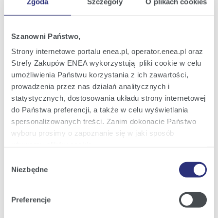
Zgoda
Szczegóły
O plikach cookies
Raport bieżący nr 49/2012
30
Uzupełnienie na żądanie Akcjonariusza
lis
Szanowni Państwo,
porządku obrad Nadzwyczajnego Walnego
2012
Zgromadzenia zwołanego na dzień 19
Strony internetowe portalu enea.pl, operator.enea.pl oraz
grudnia 2012 r.
22:29
Strefy Zakupów ENEA wykorzystują pliki cookie w celu
umożliwienia Państwu korzystania z ich zawartości,
Raport bieżący nr 48/2012
29
prowadzenia przez nas działań analitycznych i
Powołanie Prezesa Zarządu ENEA S.A.
lis
statystycznych, dostosowania układu strony internetowej
2012
do Państwa preferencji, a także w celu wyświetlania
18:09
spersonalizowanych treści. Zanim dokonacie Państwo
wyboru prosimy o zapoznanie się w jaki sposób
Raport bieżący nr 47/2012
22
używamy plików cookie.
Projekty uchwał Nadzwyczajnego Walnego
lis
Zgromadzenia ENEA S.A. zwołanego na
2012
Wybór
dzień 19 grudnia 2012 r.
Szczegółowe informacje na ten temat znajdziecie
Niezbędne
zgody
21:42
Państwo pod zakładkami obok oraz w naszej
Polityce
Cookies
.
Preferencje
1
2
3
4
z 6
Następna
Klikając
Akceptuję wszystkie
wyrażają Państwo