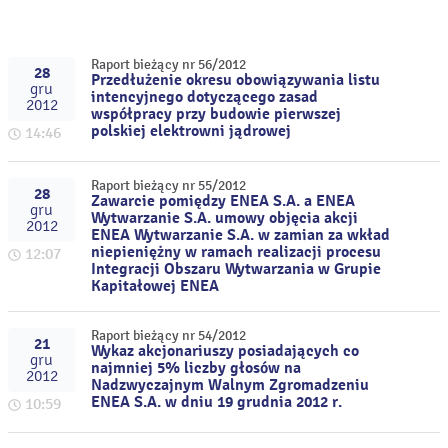
Raport bieżący nr 56/2012
28
Przedłużenie okresu obowiązywania listu
gru
intencyjnego dotyczącego zasad
2012
współpracy przy budowie pierwszej
polskiej elektrowni jądrowej
14:46
Raport bieżący nr 55/2012
28
Zawarcie pomiędzy ENEA S.A. a ENEA
gru
Wytwarzanie S.A. umowy objęcia akcji
2012
ENEA Wytwarzanie S.A. w zamian za wkład
niepieniężny w ramach realizacji procesu
12:07
Integracji Obszaru Wytwarzania w Grupie
Kapitałowej ENEA
Raport bieżący nr 54/2012
21
Wykaz akcjonariuszy posiadających co
gru
najmniej 5% liczby głosów na
2012
Nadzwyczajnym Walnym Zgromadzeniu
ENEA S.A. w dniu 19 grudnia 2012 r.
10:59