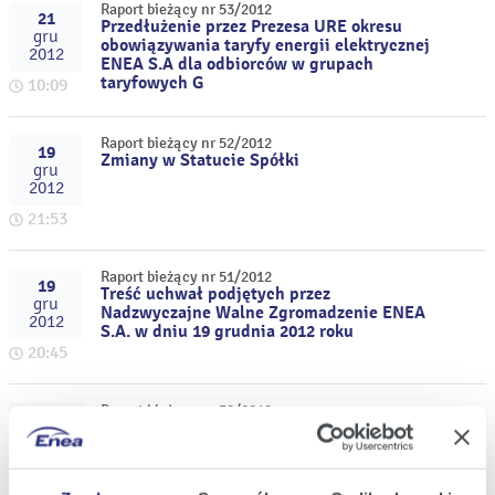
Raport bieżący nr 53/2012
21
Przedłużenie przez Prezesa URE okresu
gru
obowiązywania taryfy energii elektrycznej
2012
ENEA S.A dla odbiorców w grupach
taryfowych G
10:09
Raport bieżący nr 52/2012
19
Zmiany w Statucie Spółki
gru
2012
21:53
Raport bieżący nr 51/2012
19
Treść uchwał podjętych przez
gru
Nadzwyczajne Walne Zgromadzenie ENEA
2012
S.A. w dniu 19 grudnia 2012 roku
20:45
Raport bieżący nr 50/2012
18
Zatwierdzenie przez Prezesa URE taryfy
gru
dla usług dystrybucji energii elektrycznej
2012
dla ENEA Operator Sp. z o.o. na 2013 rok
11:15