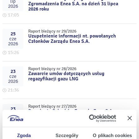
lip
Zgromadzenia Enea S.A. na dzień 31 lipca
2026
2026 roku
17:05
Raport bieżący nr 29/2026
25
Uzupełnienie informacji nt. powołanych
cze
Członków Zarządu Enea S.A.
2026
15:26
Raport bieżący nr 28/2026
23
Zawarcie umów dotyczących usług
cze
regazyfikacji gazu LNG
2026
21:36
Raport bieżący nr 27/2026
23
Powołanie Członków Zarządu Enea S.A.
cze
2026
18:52
Zgoda
Szczegóły
O plikach cookies