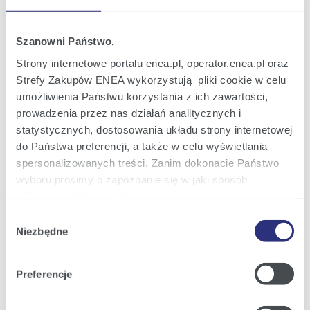
Raport bieżący nr 26/2026
08
Uzupełnienie informacji nt. osób
cze
powołanych w skład Rady Nadzorczej
2026
Szanowni Państwo,
Enea S.A.
15:19
Strony internetowe portalu enea.pl, operator.enea.pl oraz
Strefy Zakupów ENEA wykorzystują pliki cookie w celu
Raport bieżący nr 25/2026
umożliwienia Państwu korzystania z ich zawartości,
01
Wykaz akcjonariuszy posiadających co
cze
prowadzenia przez nas działań analitycznych i
najmniej 5% liczby głosów na
2026
Zwyczajnym Walnym Zgromadzeniu Enea
statystycznych, dostosowania układu strony internetowej
S.A.
15:35
do Państwa preferencji, a także w celu wyświetlania
spersonalizowanych treści. Zanim dokonacie Państwo
Raport bieżący nr 24/2026
wyboru prosimy o zapoznanie się w jaki sposób
28
Decyzja Zwyczajnego Walnego
maj
używamy plików cookie.
Zgromadzenia Enea S.A. w sprawie
2026
wypłaty dywidendy za 2025 r.
Wybór
23:22
Szczegółowe informacje na ten temat znajdziecie
Niezbędne
zgody
Państwo pod zakładkami obok oraz w naszej
Polityce
Cookies
.
1
2
3
4
Następna
Preferencje
Klikając
Akceptuję wszystkie
wyrażają Państwo