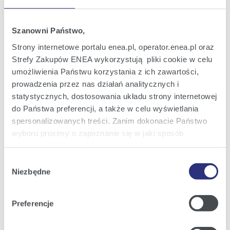
Raport bieżący nr 33/2013
21
Zwołanie Nadzwyczajnego Walnego
lis
Zgromadzenia ENEA S.A. na dzień 19
2013
Szanowni Państwo,
grudnia 2013 roku
11:10
Strony internetowe portalu enea.pl, operator.enea.pl oraz
Strefy Zakupów ENEA wykorzystują pliki cookie w celu
Raport bieżący nr 32/2013
umożliwienia Państwu korzystania z ich zawartości,
18
Zatwierdzenie Strategii Korporacyjnej
paź
prowadzenia przez nas działań analitycznych i
Grupy Kapitałowej ENEA na lata 2014 –
2013
2020
statystycznych, dostosowania układu strony internetowej
18:00
do Państwa preferencji, a także w celu wyświetlania
spersonalizowanych treści. Zanim dokonacie Państwo
Raport bieżący nr 31/2013
wyboru prosimy o zapoznanie się w jaki sposób
27
Zmiana daty publikacji skonsolidowanego
wrz
używamy plików cookie.
rozszerzonego raportu kwartalnego za III
2013
kwartał 2013 roku
Wybór
17:55
Szczegółowe informacje na ten temat znajdziecie
Niezbędne
zgody
Państwo pod zakładkami obok oraz w naszej
Polityce
Cookies
.
1
2
3
4
Następna
Preferencje
Klikając
Akceptuję wszystkie
wyrażają Państwo