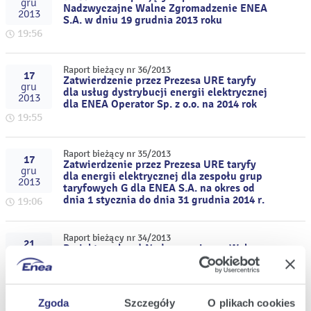
gru
Nadzwyczajne Walne Zgromadzenie ENEA
2013
S.A. w dniu 19 grudnia 2013 roku
19:56
Raport bieżący nr 36/2013
17
Zatwierdzenie przez Prezesa URE taryfy
gru
dla usług dystrybucji energii elektrycznej
2013
dla ENEA Operator Sp. z o.o. na 2014 rok
19:55
Raport bieżący nr 35/2013
17
Zatwierdzenie przez Prezesa URE taryfy
gru
dla energii elektrycznej dla zespołu grup
2013
taryfowych G dla ENEA S.A. na okres od
dnia 1 stycznia do dnia 31 grudnia 2014 r.
19:06
Raport bieżący nr 34/2013
21
Projekty uchwał Nadzwyczajnego Walnego
lis
Zgromadzenia ENEA S.A. zwołanego na
2013
dzień 19 grudnia 2013 r. oraz projekt
tekstu jednolitego Statutu ENEA S.A.
11:16
Zgoda
Szczegóły
O plikach cookies