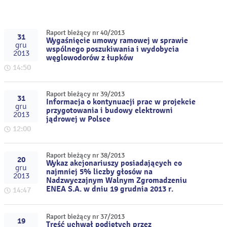
Raport bieżący nr 40/2013
31
Wygaśnięcie umowy ramowej w sprawie
gru
wspólnego poszukiwania i wydobycia
2013
węglowodorów z łupków
14:50
Raport bieżący nr 39/2013
31
Informacja o kontynuacji prac w projekcie
gru
przygotowania i budowy elektrowni
2013
jądrowej w Polsce
12:00
Raport bieżący nr 38/2013
20
Wykaz akcjonariuszy posiadających co
gru
najmniej 5% liczby głosów na
2013
Nadzwyczajnym Walnym Zgromadzeniu
ENEA S.A. w dniu 19 grudnia 2013 r.
14:47
Raport bieżący nr 37/2013
19
Treść uchwał podjętych przez