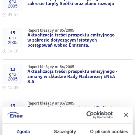
gru
zakresie taryfy Spółki oraz planu rozwoju
2005
09:57
Raport bieżący nr 85/2005
15
Aktualizacja treści prospektu emisyjnego
gru
w zakresie dotyczącym istotnych
2005
postępowań wobec Emitenta.
14:16
Raport bieżący nr 84/2005
13
Aktualizacja treści prospektu emisyjnego -
gru
zmiany w składzie Rady Nadzorczej ENEA
2005
S.A.
15:09
Raport bieżący nr 83/2005
13
Rezygnacja osoby zarządzającej Emitenta
gru
2005
12:53
Zgoda
Szczegóły
O plikach cookies