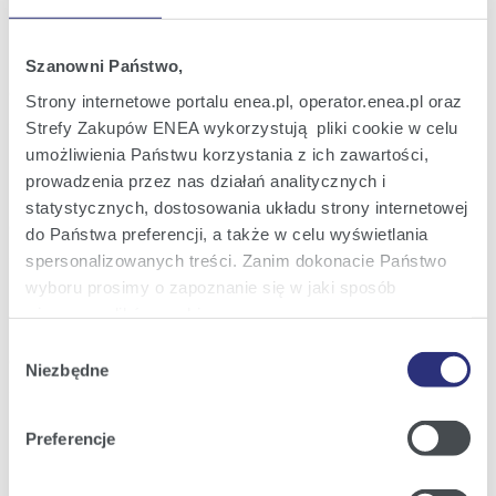
Raport bieżący nr 82/2005
13
Akcjonariusze posiadający co najmniej 5%
gru
głosów na NWZ ENEA S.A. w dniu 9
2005
Szanowni Państwo,
grudnia 2005 roku
12:51
Strony internetowe portalu enea.pl, operator.enea.pl oraz
Strefy Zakupów ENEA wykorzystują pliki cookie w celu
Raport bieżący nr 81/2005
umożliwienia Państwu korzystania z ich zawartości,
13
Treść uchwał podjętych przez NWZA ENEA
gru
prowadzenia przez nas działań analitycznych i
S.A.
2005
statystycznych, dostosowania układu strony internetowej
12:50
do Państwa preferencji, a także w celu wyświetlania
spersonalizowanych treści. Zanim dokonacie Państwo
Raport bieżący nr 80/2005
wyboru prosimy o zapoznanie się w jaki sposób
09
Aktualizacja treści prospektu emisyjnego
gru
używamy plików cookie.
w zakresie dotyczącym osób
2005
zarządzających i nadzorujących Emitenta
Wybór
11:29
Szczegółowe informacje na ten temat znajdziecie
Niezbędne
zgody
Państwo pod zakładkami obok oraz w naszej
Polityce
Cookies
.
1
2
3
4
z 10
Następna
Preferencje
Klikając
Akceptuję wszystkie
wyrażają Państwo