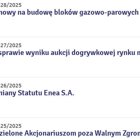
r 28/2025
mowy na budowę bloków gazowo-parowych
r 27/2025
sprawie wyniku aukcji dogrywkowej rynku 
r 26/2025
miany Statutu Enea S.A.
r 25/2025
dzielone Akcjonariuszom poza Walnym Zgr