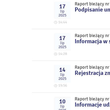
Raport bieżący n
17
Podpisanie u
lip
2025
14:44
Raport bieżący n
17
Informacja w 
lip
2025
14:28
Raport bieżący n
14
Rejestracja z
lip
2025
19:56
Raport bieżący n
10
Informacje u
lip