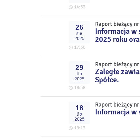
14:53
Raport bieżący n
26
Informacja w 
sie
2025 roku ora
2025
17:30
Raport bieżący n
29
Zaległe zawia
lip
Spółce.
2025
18:58
Raport bieżący n
18
Informacja w 
lip
2025
19:13