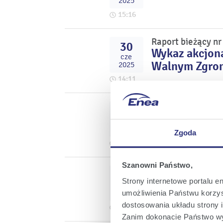
2025
15:16
Raport bieżący n
30
Wykaz akcjona
cze
Walnym Zgrom
2025
14:11
Raport bieżący n
26
Treść uchwał 
cze
2025
Zgoda
23:57
Szanowni Państwo,
Raport bieżący n
26
Decyzja Zwyc
Strony internetowe portalu e
cze
dywidendy za 
2025
umożliwienia Państwu korzyst
dostosowania układu strony i
20:29
Zanim dokonacie Państwo wy