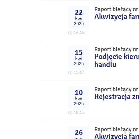
Raport bieżący n
22
Akwizycja fa
kwi
2025
14:58
Raport bieżący n
15
Podjęcie kier
kwi
handlu
2025
15:04
Raport bieżący n
10
Rejestracja z
kwi
2025
18:55
Raport bieżący n
26
Akwizycja fa
mar