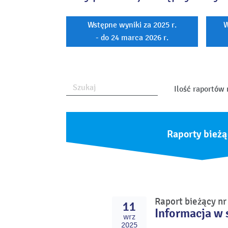
Wstępne wyniki za 2025 r.
W
- do 24 marca 2026 r.
Ilość raportów 
Raporty bieżą
Raport bieżący n
11
Informacja w 
wrz
2025