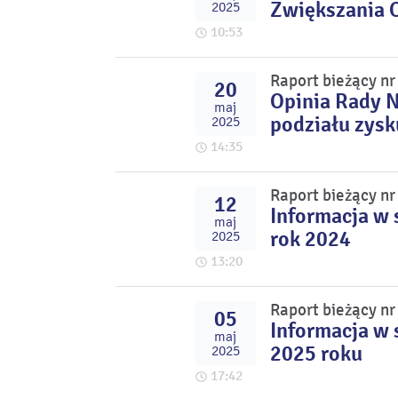
Zwiększania 
2025
10:53
Raport bieżący n
20
Opinia Rady N
maj
podziału zysk
2025
14:35
Raport bieżący n
12
Informacja w 
maj
rok 2024
2025
13:20
Raport bieżący n
05
Informacja w 
maj
2025 roku
2025
17:42