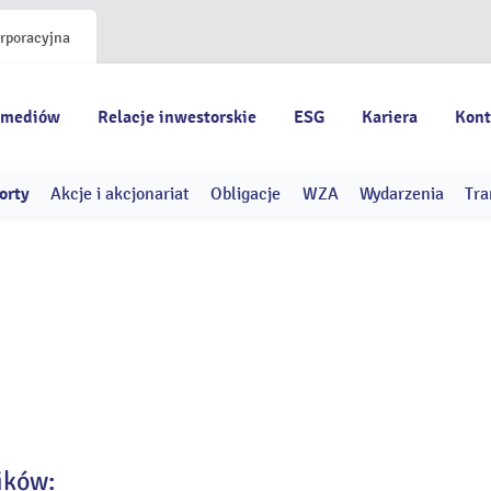
orporacyjna
 mediów
Relacje inwestorskie
ESG
Kariera
Kont
orty
Akcje i akcjonariat
Obligacje
WZA
Wydarzenia
Tra
ików: