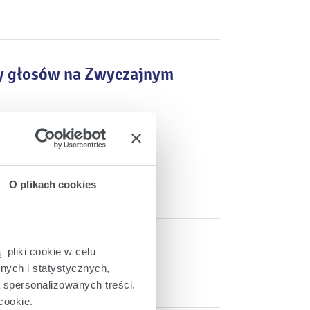
by głosów na Zwyczajnym
enie Enea S.A.
O plikach cookies
 sprawie wypłaty
 pliki cookie w celu
nych i statystycznych,
a spersonalizowanych treści.
cookie.