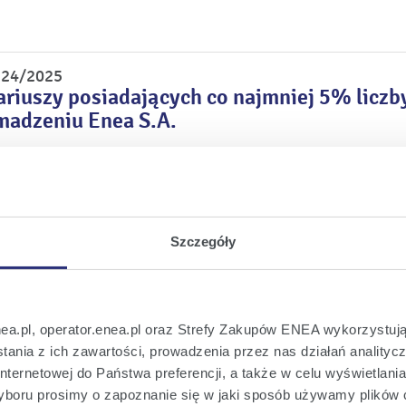
r 24/2025
riuszy posiadających co najmniej 5% licz
adzeniu Enea S.A.
r 23/2025
podjętych przez Zwyczajne Walne Zgromadz
Szczegóły
r 22/2025
zajnego Walnego Zgromadzenia Enea S.A. w
nea.pl, operator.enea.pl oraz Strefy Zakupów ENEA wykorzystują
2024 r.
ania z ich zawartości, prowadzenia przez nas działań analitycz
nternetowej do Państwa preferencji, a także w celu wyświetlani
boru prosimy o zapoznanie się w jaki sposób używamy plików 