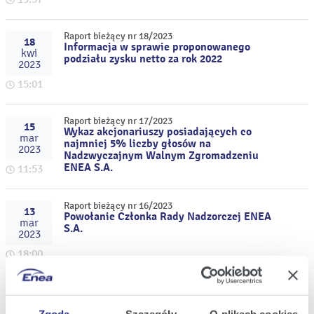
Raport bieżący nr 18/2023
18
Informacja w sprawie proponowanego
kwi
podziału zysku netto za rok 2022
2023
15:01
Raport bieżący nr 17/2023
15
Wykaz akcjonariuszy posiadających co
mar
najmniej 5% liczby głosów na
2023
Nadzwyczajnym Walnym Zgromadzeniu
ENEA S.A.
11:53
Raport bieżący nr 16/2023
13
Powołanie Członka Rady Nadzorczej ENEA
mar
S.A.
2023
18:00
Raport bieżący nr 15/2023
13
Treść uchwał podjętych przez
mar
Nadzwyczajne Walne Zgromadzenie ENEA
Zgoda
Szczegóły
O plikach cookies