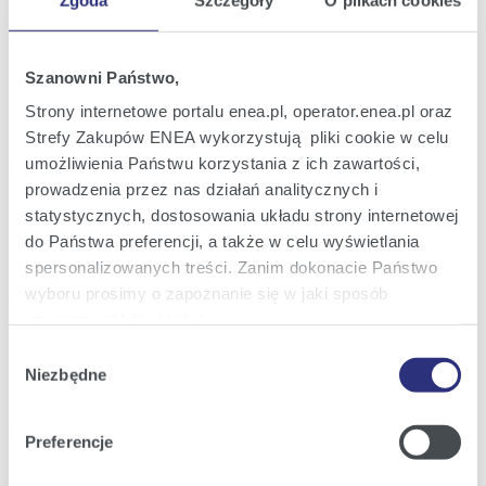
2023
S.A. w dniu 13 marca 2023 roku
17:37
Szanowni Państwo,
Raport bieżący nr 14/2023
09
Informacja nt. zamiaru zgłoszenia
Strony internetowe portalu enea.pl, operator.enea.pl oraz
mar
kandydatury do składu Rady Nadzorczej
Strefy Zakupów ENEA wykorzystują pliki cookie w celu
2023
Spółki
umożliwienia Państwu korzystania z ich zawartości,
11:24
prowadzenia przez nas działań analitycznych i
statystycznych, dostosowania układu strony internetowej
Raport bieżący nr 13/2023
07
do Państwa preferencji, a także w celu wyświetlania
Informacja w sprawie wstępnych wyników
mar
finansowych i operacyjnych za 2022 rok
spersonalizowanych treści. Zanim dokonacie Państwo
2023
wyboru prosimy o zapoznanie się w jaki sposób
20:36
używamy plików cookie.
Wybór
Raport bieżący nr 12/2023
02
Szczegółowe informacje na ten temat znajdziecie
Informacja o zamiarze ujęcia w
Niezbędne
zgody
mar
sprawozdaniach finansowych za 2022 rok
Państwo pod zakładkami obok oraz w naszej
Polityce
2023
jednorazowych operacji o charakterze
Cookies
.
księgowym
20:44
Preferencje
Klikając
Akceptuję wszystkie
wyrażają Państwo