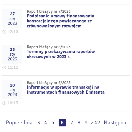
Raport bieżący nr 7/2023
27
Podpisanie umowy finansowania
sty
konsorcjalnego powiązanego ze
2023
zrównoważonym rozwojem
22:10
Raport bieżący nr 6/2023
25
Terminy przekazywania raportów
sty
okresowych w 2023 r.
2023
11:12
Raport bieżący nr 5/2023
20
Informacje w sprawie transakcji na
sty
instrumentach finansowych Emitenta
2023
10:13
Poprzednia
3
4
5
6
7
8
9
z 42
Następna