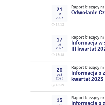
Raport bieżący n
21
Odwołanie Cz
lis
2023
14:52
Raport bieżący n
17
Informacja w 
lis
III kwartał 20
2023
17:18
Raport bieżący n
20
Informacja o 
paź
kwartał 2023 
2023
18:39
Raport bieżący n
13
Informacja o 
wrz