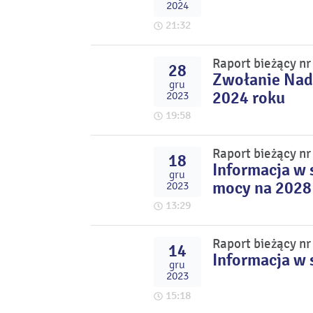
2024
21:32
Raport bieżący n
28
Zwołanie Nad
gru
2024 roku
2023
19:58
Raport bieżący n
18
Informacja w 
gru
mocy na 2028
2023
13:29
Raport bieżący n
14
Informacja w 
gru
2023
15:18