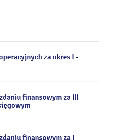
peracyjnych za okres I -
daniu finansowym za III
księgowym
zdaniu finansowym za I