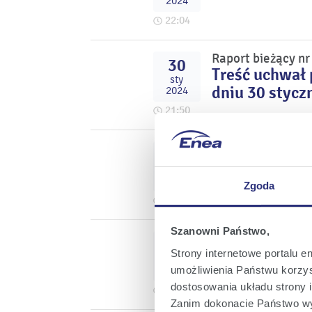
2024
22:04
Raport bieżący nr
30
Treść uchwał
sty
dniu 30 stycz
2024
21:50
Raport bieżący nr
29
Informacja nt
sty
2024
Zgoda
22:04
Szanowni Państwo,
Raport bieżący nr
29
Powołanie w 
Strony internetowe portalu e
sty
Państwowych
2024
umożliwienia Państwu korzyst
dostosowania układu strony i
18:56
Zanim dokonacie Państwo wy