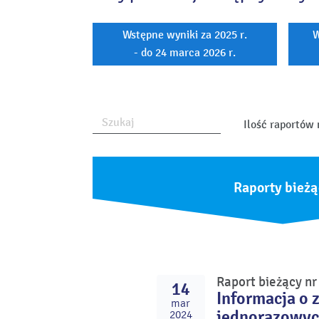
Wstępne wyniki za 2025 r.
W
- do 24 marca 2026 r.
Ilość raportów 
Raporty bieżą
Raport bieżący n
14
Informacja o 
mar
jednorazowyc
2024