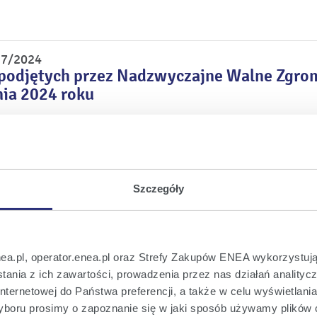
 7/2024
 podjętych przez Nadzwyczajne Walne Zgro
nia 2024 roku
 6/2024
. zamiaru zgłoszenia kandydatów do składu
Szczegóły
 5/2024
skład Rady Nadzorczej Spółki dokonane pr
nea.pl, operator.enea.pl oraz Strefy Zakupów ENEA wykorzystują
ania z ich zawartości, prowadzenia przez nas działań analitycz
nternetowej do Państwa preferencji, a także w celu wyświetlani
boru prosimy o zapoznanie się w jaki sposób używamy plików 