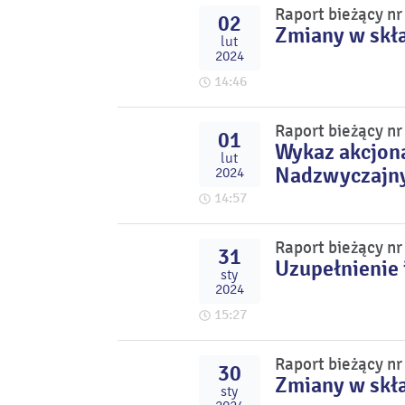
Raport bieżący n
02
Zmiany w skł
lut
2024
14:46
Raport bieżący n
01
Wykaz akcjona
lut
Nadzwyczajn
2024
14:57
Raport bieżący nr
31
Uzupełnienie 
sty
2024
15:27
Raport bieżący nr
30
Zmiany w skł
sty