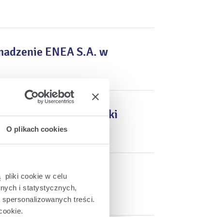
madzenie ENEA S.A. w
 Rady Nadzorczej Spółki
O plikach cookies
zez Ministra Aktywów
 pliki cookie w celu
nych i statystycznych,
a spersonalizowanych treści.
cookie.