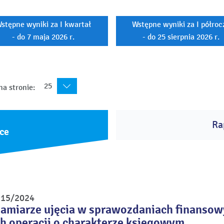
stępne wyniki za I kwartał
Wstępne wyniki za I półroc
- do 7 maja 2026 r.
- do 25 sierpnia 2026 r.
25
na stronie:
Ra
ce
r 15/2024
zamiarze ujęcia w sprawozdaniach finansow
h operacji o charakterze księgowym