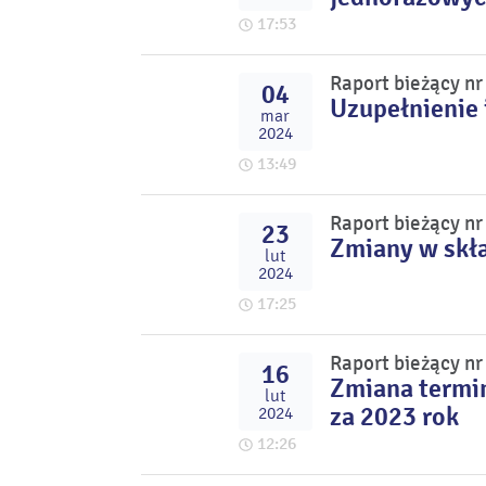
17:53
Raport bieżący n
04
Uzupełnienie 
mar
2024
13:49
Raport bieżący n
23
Zmiany w skł
lut
2024
17:25
Raport bieżący n
16
Zmiana termi
lut
za 2023 rok
2024
12:26