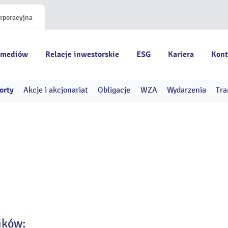
orporacyjna
 mediów
Relacje inwestorskie
ESG
Kariera
Kont
orty
Akcje i akcjonariat
Obligacje
WZA
Wydarzenia
Tra
ików: