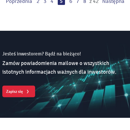
Poprzednia
2
3
4
5
6
7
8
z 42
Następna
Jesteś inwestorem? Bądź na bieżąco!
Zamów powiadomienia mailowe o wszystkich
istotnych informacjach ważnych dla inwestorów.
Zapisz się