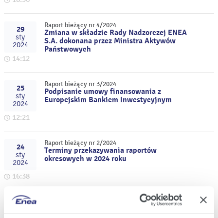
Raport bieżący nr 4/2024
29
Zmiana w składzie Rady Nadzorczej ENEA
sty
S.A. dokonana przez Ministra Aktywów
2024
Państwowych
14:12
Raport bieżący nr 3/2024
25
Podpisanie umowy finansowania z
sty
Europejskim Bankiem Inwestycyjnym
2024
12:21
Raport bieżący nr 2/2024
24
Terminy przekazywania raportów
sty
okresowych w 2024 roku
2024
16:38
Raport bieżący nr 1/2024
18
Zmiana projektu uchwały Nadzwyczajnego
sty
Walnego Zgromadzenia