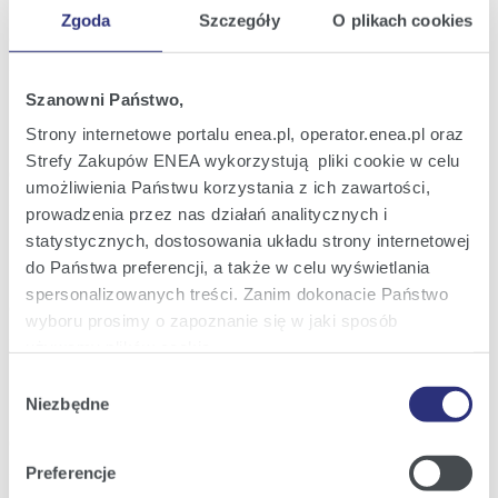
2024
Zgoda
Szczegóły
O plikach cookies
21:32
Raport bieżący nr 44/2023
Szanowni Państwo,
28
Zwołanie Nadzwyczajnego Walnego
gru
Zgromadzenia ENEA S.A. na dzień 30
Strony internetowe portalu enea.pl, operator.enea.pl oraz
2023
stycznia 2024 roku
Strefy Zakupów ENEA wykorzystują pliki cookie w celu
19:58
umożliwienia Państwu korzystania z ich zawartości,
prowadzenia przez nas działań analitycznych i
Raport bieżący nr 43/2023
18
statystycznych, dostosowania układu strony internetowej
Informacja w sprawie ogłoszonych przez
gru
PSE wstępnych wyników aukcji rynku
do Państwa preferencji, a także w celu wyświetlania
2023
mocy na 2028 rok
spersonalizowanych treści. Zanim dokonacie Państwo
13:29
wyboru prosimy o zapoznanie się w jaki sposób
używamy plików cookie.
Raport bieżący nr 42/2023
14
Wybór
Informacja w sprawie wyniku aukcji rynku
gru
Szczegółowe informacje na ten temat znajdziecie
mocy na 2028 rok
Niezbędne
zgody
2023
Państwo pod zakładkami obok oraz w naszej
Polityce
15:18
Cookies
.
Preferencje