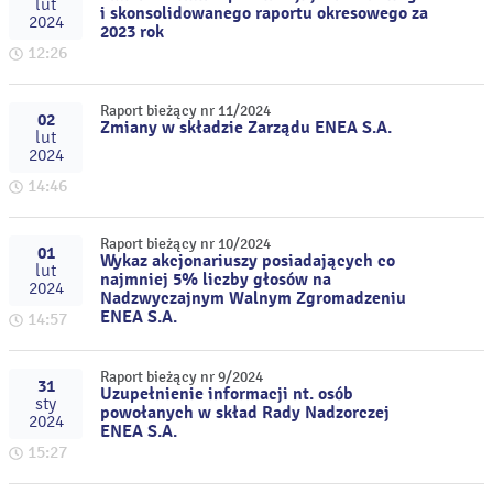
lut
i skonsolidowanego raportu okresowego za
2024
2023 rok
12:26
Raport bieżący nr 11/2024
02
Zmiany w składzie Zarządu ENEA S.A.
lut
2024
14:46
Raport bieżący nr 10/2024
01
Wykaz akcjonariuszy posiadających co
lut
najmniej 5% liczby głosów na
2024
Nadzwyczajnym Walnym Zgromadzeniu
ENEA S.A.
14:57
Raport bieżący nr 9/2024
31
Uzupełnienie informacji nt. osób
sty
powołanych w skład Rady Nadzorczej
2024
ENEA S.A.
15:27