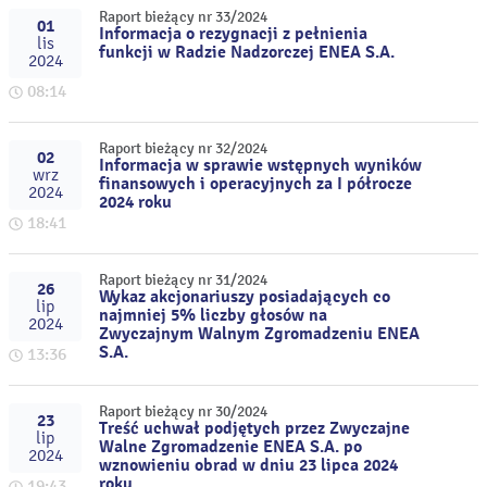
Raport bieżący nr 33/2024
01
Informacja o rezygnacji z pełnienia
lis
funkcji w Radzie Nadzorczej ENEA S.A.
2024
08:14
Raport bieżący nr 32/2024
02
Informacja w sprawie wstępnych wyników
wrz
finansowych i operacyjnych za I półrocze
2024
2024 roku
18:41
Raport bieżący nr 31/2024
26
Wykaz akcjonariuszy posiadających co
lip
najmniej 5% liczby głosów na
2024
Zwyczajnym Walnym Zgromadzeniu ENEA
S.A.
13:36
Raport bieżący nr 30/2024
23
Treść uchwał podjętych przez Zwyczajne
lip
Walne Zgromadzenie ENEA S.A. po
2024
wznowieniu obrad w dniu 23 lipca 2024
roku
19:43