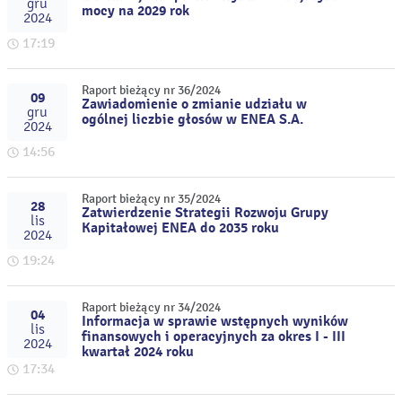
gru
mocy na 2029 rok
2024
17:19
Raport bieżący nr 36/2024
09
Zawiadomienie o zmianie udziału w
gru
ogólnej liczbie głosów w ENEA S.A.
2024
14:56
Raport bieżący nr 35/2024
28
Zatwierdzenie Strategii Rozwoju Grupy
lis
Kapitałowej ENEA do 2035 roku
2024
19:24
Raport bieżący nr 34/2024
04
Informacja w sprawie wstępnych wyników
lis
finansowych i operacyjnych za okres I - III
2024
kwartał 2024 roku
17:34