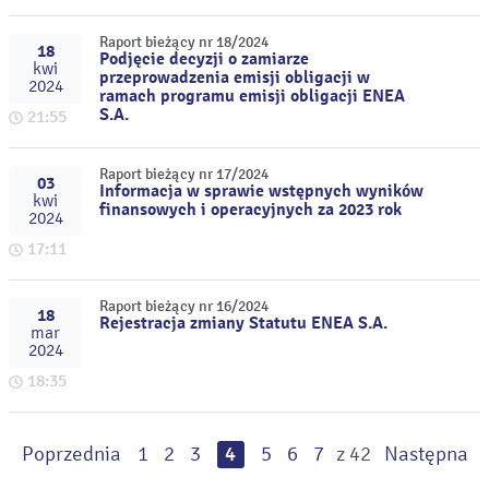
Raport bieżący nr 18/2024
18
Podjęcie decyzji o zamiarze
kwi
przeprowadzenia emisji obligacji w
2024
ramach programu emisji obligacji ENEA
S.A.
21:55
Raport bieżący nr 17/2024
03
Informacja w sprawie wstępnych wyników
kwi
finansowych i operacyjnych za 2023 rok
2024
17:11
Raport bieżący nr 16/2024
18
Rejestracja zmiany Statutu ENEA S.A.
mar
2024
18:35
Poprzednia
1
2
3
4
5
6
7
z 42
Następna