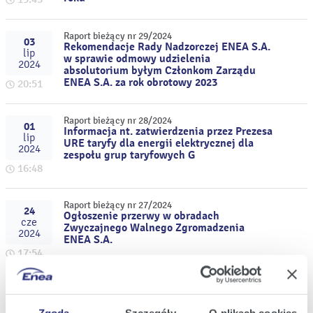
Raport bieżący nr 29/2024
03
Rekomendacje Rady Nadzorczej ENEA S.A.
lip
w sprawie odmowy udzielenia
2024
absolutorium byłym Członkom Zarządu
ENEA S.A. za rok obrotowy 2023
20:51
Raport bieżący nr 28/2024
01
Informacja nt. zatwierdzenia przez Prezesa
lip
URE taryfy dla energii elektrycznej dla
2024
zespołu grup taryfowych G
16:48
Raport bieżący nr 27/2024
24
Ogłoszenie przerwy w obradach
cze
Zwyczajnego Walnego Zgromadzenia
2024
ENEA S.A.
17:54
Raport bieżący nr 26/2024
31
Informacja o rezygnacji z pełnienia
maj
funkcji w Radzie Nadzorczej ENEA S.A.
Zgoda
Szczegóły
O plikach cookies