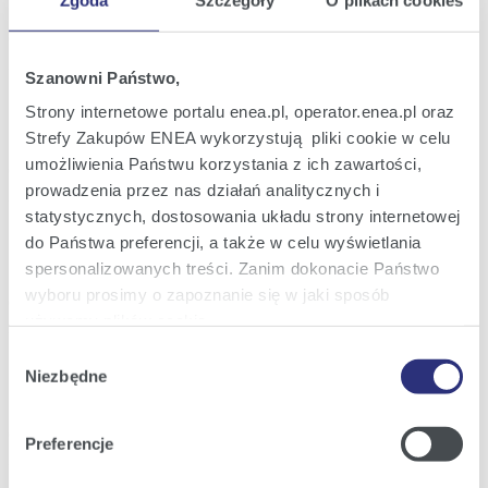
2024
12:22
Szanowni Państwo,
Raport bieżący nr 25/2024
28
Zwołanie Zwyczajnego Walnego
Strony internetowe portalu enea.pl, operator.enea.pl oraz
maj
Zgromadzenia ENEA S.A. na dzień 24
Strefy Zakupów ENEA wykorzystują pliki cookie w celu
2024
czerwca 2024 roku
umożliwienia Państwu korzystania z ich zawartości,
14:54
prowadzenia przez nas działań analitycznych i
statystycznych, dostosowania układu strony internetowej
Raport bieżący nr 24/2024
21
do Państwa preferencji, a także w celu wyświetlania
Umorzenie obligacji serii ENEA0624
maj
spersonalizowanych treści. Zanim dokonacie Państwo
2024
wyboru prosimy o zapoznanie się w jaki sposób
19:09
używamy plików cookie.
Wybór
Raport bieżący nr 23/2024
13
Szczegółowe informacje na ten temat znajdziecie
Opinia Rady Nadzorczej w sprawie
Niezbędne
zgody
maj
proponowanego pokrycia straty netto za
Państwo pod zakładkami obok oraz w naszej
Polityce
2024
rok 2023
Cookies
.
18:01
Preferencje
Klikając
Akceptuję wszystkie
wyrażają Państwo