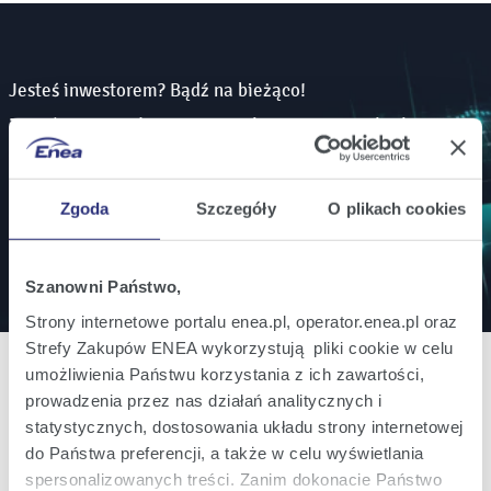
Jesteś inwestorem? Bądź na bieżąco!
Zamów powiadomienia mailowe o wszystkich
istotnych informacjach ważnych dla inwestorów.
Zgoda
Szczegóły
O plikach cookies
Zapisz się
Szanowni Państwo,
Strony internetowe portalu enea.pl, operator.enea.pl oraz
Strefy Zakupów ENEA wykorzystują pliki cookie w celu
umożliwienia Państwu korzystania z ich zawartości,
prowadzenia przez nas działań analitycznych i
statystycznych, dostosowania układu strony internetowej
Oferta
do Państwa preferencji, a także w celu wyświetlania
Oferta dla domu
spersonalizowanych treści. Zanim dokonacie Państwo