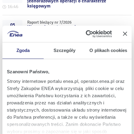
jednorazowych operacji o charakterze
księgowym
16:46
Raport bieżący nr 7/2026
05
Wszczęcie postępowania
lut
administracyjnego przez Prezesa URE w
2026
sprawie Funduszu Wypłaty Różnicy Ceny
20:32
Zgoda
Szczegóły
O plikach cookies
Raport bieżący nr 6/2026
13
Terminy przekazywania raportów
sty
okresowych w 2026 roku
2026
Szanowni Państwo,
13:48
Strony internetowe portalu enea.pl, operator.enea.pl oraz
Strefy Zakupów ENEA wykorzystują pliki cookie w celu
Raport bieżący nr 5/2026
umożliwienia Państwu korzystania z ich zawartości,
12
Wykaz akcjonariuszy posiadających co
sty
prowadzenia przez nas działań analitycznych i
najmniej 5% liczby głosów na
2026
Nadzwyczajnym Walnym Zgromadzeniu
statystycznych, dostosowania układu strony internetowej
Enea S.A.
15:01
do Państwa preferencji, a także w celu wyświetlania
spersonalizowanych treści. Zanim dokonacie Państwo
Raport bieżący nr 4/2026
wyboru prosimy o zapoznanie się w jaki sposób
08