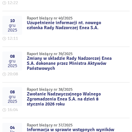
12:22
Raport bieżący nr 40/2025
10
Uzupełnienie informacji nt. nowego
gru
członka Rady Nadzorczej Enea S.A.
2025
12:11
Raport bieżący nr 39/2025
08
Zmiany w składzie Rady Nadzorczej Enea
gru
S.A. dokonane przez Ministra Aktywów
2025
Państwowych
20:08
Raport bieżący nr 38/2025
08
Zwołanie Nadzwyczajnego Walnego
gru
Zgromadzenia Enea S.A. na dzień 8
2025
stycznia 2026 roku
16:04
Raport bieżący nr 37/2025
04
Informacja w sprawie wstępnych wyników