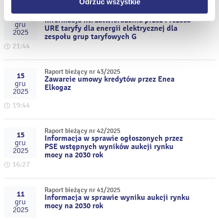
Odrzuć wszystkie
Raport bieżący nr 44/2025
17
Informacja nt. zatwierdzenia przez Prezesa
gru
URE taryfy dla energii elektrycznej dla
2025
zespołu grup taryfowych G
21:44
Raport bieżący nr 43/2025
15
Zawarcie umowy kredytów przez Enea
gru
Elkogaz
2025
19:44
Raport bieżący nr 42/2025
15
Informacja w sprawie ogłoszonych przez
gru
PSE wstępnych wyników aukcji rynku
2025
mocy na 2030 rok
16:27
Raport bieżący nr 41/2025
11
Informacja w sprawie wyniku aukcji rynku
gru
mocy na 2030 rok
2025