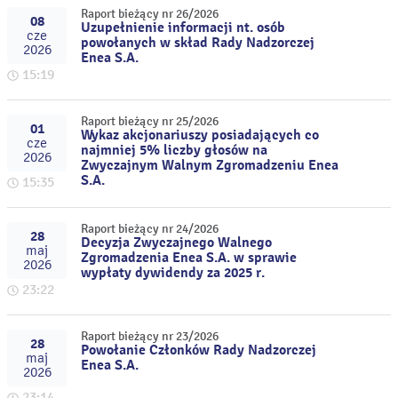
Raport bieżący nr 26/2026
08
Uzupełnienie informacji nt. osób
cze
powołanych w skład Rady Nadzorczej
2026
Enea S.A.
15:19
Raport bieżący nr 25/2026
01
Wykaz akcjonariuszy posiadających co
cze
najmniej 5% liczby głosów na
2026
Zwyczajnym Walnym Zgromadzeniu Enea
S.A.
15:35
Raport bieżący nr 24/2026
28
Decyzja Zwyczajnego Walnego
maj
Zgromadzenia Enea S.A. w sprawie
2026
wypłaty dywidendy za 2025 r.
23:22
Raport bieżący nr 23/2026
28
Powołanie Członków Rady Nadzorczej
maj
Enea S.A.
2026
23:14