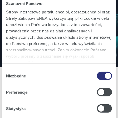
Szanowni Państwo,
Jesteś inwestorem? Bądź na bieżąco!
Strony internetowe portalu enea.pl, operator.enea.pl oraz
Zamów powiadomienia mailowe o wszystkich
Strefy Zakupów ENEA wykorzystują pliki cookie w celu
umożliwienia Państwu korzystania z ich zawartości,
istotnych informacjach ważnych dla inwestorów.
prowadzenia przez nas działań analitycznych i
statystycznych, dostosowania układu strony internetowej
Zapisz się
do Państwa preferencji, a także w celu wyświetlania
spersonalizowanych treści. Zanim dokonacie Państwo
wyboru prosimy o zapoznanie się w jaki sposób
używamy plików cookie.
Wybór
Szczegółowe informacje na ten temat znajdziecie
Niezbędne
zgody
Państwo pod zakładkami obok oraz w naszej
Polityce
Cookies
.
Oferta
Preferencje
Klikając
Akceptuję wszystkie
wyrażają Państwo
Oferta dla domu
zgodę na umieszczenie wszystkich rodzajów plików
Statystyka
Oferta dla Małych firm
cookie z których korzystamy, na Państwa urządzeniu.