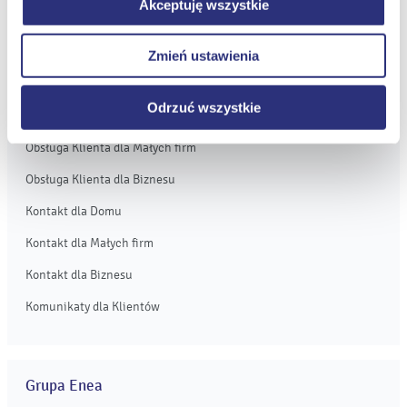
Akceptuję wszystkie
dotyczy jednak plików cookie niezbędnych do
Obsługa i kontakt
prawidłowego wyświetlania i działania naszych stron
eBOK
Zmień ustawienia
internetowych.
Moja Enea
Odrzuć wszystkie
Obsługa Klienta dla Domu
Obsługa Klienta dla Małych firm
Obsługa Klienta dla Biznesu
Kontakt dla Domu
Kontakt dla Małych firm
Kontakt dla Biznesu
Komunikaty dla Klientów
Grupa Enea