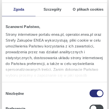
2023
kwartał 2023 roku
17:18
Zgoda
Szczegóły
O plikach cookies
Raport bieżący nr 39/2023
20
Informacja o zamiarze ujęcia w
Szanowni Państwo,
paź
skonsolidowanym sprawozdaniu
2023
finansowym za III kwartał 2023 roku
Strony internetowe portalu enea.pl, operator.enea.pl oraz
jednorazowej operacji o charakterze
18:39
Strefy Zakupów ENEA wykorzystują pliki cookie w celu
księgowym
umożliwienia Państwu korzystania z ich zawartości,
prowadzenia przez nas działań analitycznych i
Raport bieżący nr 38/2023
13
Informacja o zamiarze ujęcia w
statystycznych, dostosowania układu strony internetowej
wrz
skonsolidowanym sprawozdaniu
2023
do Państwa preferencji, a także w celu wyświetlania
finansowym za I półrocze 2023 roku
spersonalizowanych treści. Zanim dokonacie Państwo
jednorazowej operacji o charakterze
19:59
księgowym
wyboru prosimy o zapoznanie się w jaki sposób
używamy plików cookie.
Raport bieżący nr 37/2023
29
Wybór
Informacja w sprawie wstępnych wyników
sie
Szczegółowe informacje na ten temat znajdziecie
Niezbędne
finansowych i operacyjnych za I półrocze
zgody
2023
2023 roku
Państwo pod zakładkami obok oraz w naszej
Polityce
19:26
Cookies
.
Preferencje