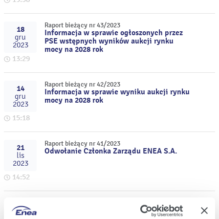
Raport bieżący nr 43/2023
18
Informacja w sprawie ogłoszonych przez
gru
PSE wstępnych wyników aukcji rynku
2023
mocy na 2028 rok
13:29
Raport bieżący nr 42/2023
14
Informacja w sprawie wyniku aukcji rynku
gru
mocy na 2028 rok
2023
15:18
Raport bieżący nr 41/2023
21
Odwołanie Członka Zarządu ENEA S.A.
lis
2023
14:52
Raport bieżący nr 40/2023
17
Informacja w sprawie wstępnych wyników
lis
finansowych i operacyjnych za okres I - III