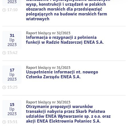
2023
wysp, konstrukcji i urządzeń w polskich
obszarach morskich dla przedsięwzięć
17:10
polegających na budowie morskich farm
wiatrowych
Raport bieżący nr 32/2023
31
Informacja o rezygnacji z pełnienia
lip
funkcji w Radzie Nadzorczej ENEA S.A.
2023
15:42
Raport bieżący nr 31/2023
17
Uzupełnienie informacji nt. nowego
lip
Członka Zarządu ENEA S.A.
2023
15:25
Raport bieżący nr 30/2023
15
Otrzymanie propozycji warunków
lip
transakcji nabycia przez Skarb Państwa
2023
udziałów ENEA Wytwarzanie sp. z o.o. oraz
akcji ENEA Elektrownia Połaniec S.A.
15:51