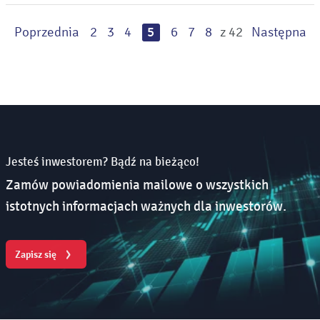
Poprzednia
2
3
4
5
6
7
8
z 42
Następna
Jesteś inwestorem? Bądź na bieżąco!
Zamów powiadomienia mailowe o wszystkich
istotnych informacjach ważnych dla inwestorów.
Zapisz się