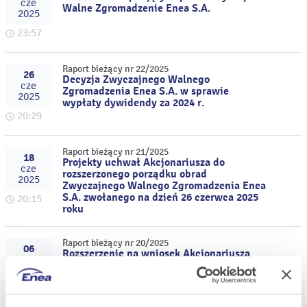
cze
Walne Zgromadzenie Enea S.A.
2025
23:57
Raport bieżący nr 22/2025
26
Decyzja Zwyczajnego Walnego
cze
Zgromadzenia Enea S.A. w sprawie
2025
wypłaty dywidendy za 2024 r.
20:29
Raport bieżący nr 21/2025
18
Projekty uchwał Akcjonariusza do
cze
rozszerzonego porządku obrad
2025
Zwyczajnego Walnego Zgromadzenia Enea
S.A. zwołanego na dzień 26 czerwca 2025
20:15
roku
Raport bieżący nr 20/2025
06
Rozszerzenie na wniosek Akcjonariusza
cze
porządku obrad Zwyczajnego Walnego
2025
Zgromadzenia Enea S.A. zwołanego na
dzień 26 czerwca 2025 roku
10:51