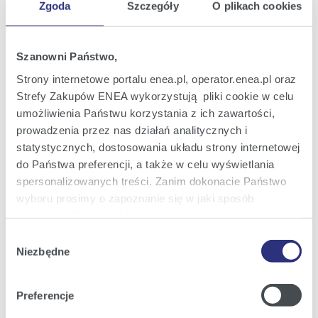
Zgoda
Szczegóły
O plikach cookies
Raport bieżący nr 19/2025
30
Zwołanie Zwyczajnego Walnego
maj
Zgromadzenia Enea S.A. na dzień 26
2025
czerwca 2025 roku
Szanowni Państwo,
12:39
Strony internetowe portalu enea.pl, operator.enea.pl oraz
Strefy Zakupów ENEA wykorzystują pliki cookie w celu
Raport bieżący nr 18/2025
21
umożliwienia Państwu korzystania z ich zawartości,
Podpisanie umowy pożyczki ze środków
maj
Krajowego Programu Odbudowy i
prowadzenia przez nas działań analitycznych i
2025
Zwiększania Odporności
statystycznych, dostosowania układu strony internetowej
10:53
do Państwa preferencji, a także w celu wyświetlania
spersonalizowanych treści. Zanim dokonacie Państwo
Raport bieżący nr 17/2025
20
wyboru prosimy o zapoznanie się w jaki sposób
Opinia Rady Nadzorczej w sprawie
maj
propozycji pokrycia straty za rok 2023 oraz
używamy plików cookie.
2025
podziału zysku za rok 2024
Wybór
14:35
Szczegółowe informacje na ten temat znajdziecie
Niezbędne
zgody
Państwo pod zakładkami obok oraz w naszej
Polityce
Cookies
.
Poprzednia
3
4
5
6
7
8
9
z
Następna
Preferencje
105
Klikając
Akceptuję wszystkie
wyrażają Państwo