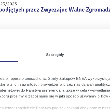
r 23/2025
podjętych przez Zwyczajne Walne Zgromadz
r 22/2025
zajnego Walnego Zgromadzenia Enea S.A. w
2024 r.
Szczegóły
r 21/2025
wał Akcjonariusza do rozszerzonego porząd
madzenia Enea S.A. zwołanego na dzień 26
nea.pl, operator.enea.pl oraz Strefy Zakupów ENEA wykorzystują
ania z ich zawartości, prowadzenia przez nas działań analitycz
nternetowej do Państwa preferencji, a także w celu wyświetlani
boru prosimy o zapoznanie się w jaki sposób używamy plików 
r 20/2025
 na wniosek Akcjonariusza porządku obrad
en temat znajdziecie Państwo pod zakładkami obok oraz w nas