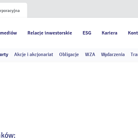
orporacyjna
 mediów
Relacje inwestorskie
ESG
Kariera
Kont
orty
Akcje i akcjonariat
Obligacje
WZA
Wydarzenia
Tra
ików: