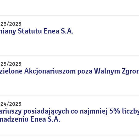
r 26/2025
miany Statutu Enea S.A.
r 25/2025
dzielone Akcjonariuszom poza Walnym Zgr
r 24/2025
riuszy posiadających co najmniej 5% licz
adzeniu Enea S.A.