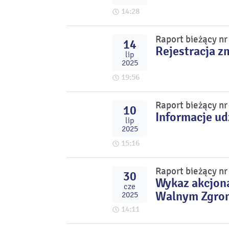
14:28
Raport bieżący n
14
Rejestracja z
lip
2025
19:56
Raport bieżący n
10
Informacje u
lip
2025
15:16
Raport bieżący n
30
Wykaz akcjona
cze
Walnym Zgrom
2025
14:11