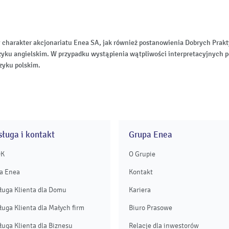
 charakter akcjonariatu Enea SA, jak również postanowienia Dobrych Pr
zyku angielskim. W przypadku wystąpienia wątpliwości interpretacyjnych p
zyku polskim.
ługa i kontakt
Grupa Enea
OK
O Grupie
a Enea
Kontakt
ługa Klienta dla Domu
Kariera
ługa Klienta dla Małych firm
Biuro Prasowe
ługa Klienta dla Biznesu
Relacje dla inwestorów