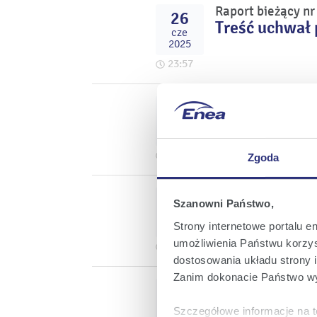
Raport bieżący n
26
Treść uchwał 
cze
2025
23:57
Raport bieżący n
26
Decyzja Zwyc
cze
dywidendy za 
2025
20:29
Zgoda
Raport bieżący n
18
Szanowni Państwo,
Projekty uch
cze
Walnego Zgro
2025
Strony internetowe portalu e
umożliwienia Państwu korzyst
20:15
dostosowania układu strony i
Zanim dokonacie Państwo wy
Raport bieżący n
06
Rozszerzenie
cze
Szczegółowe informacje na t