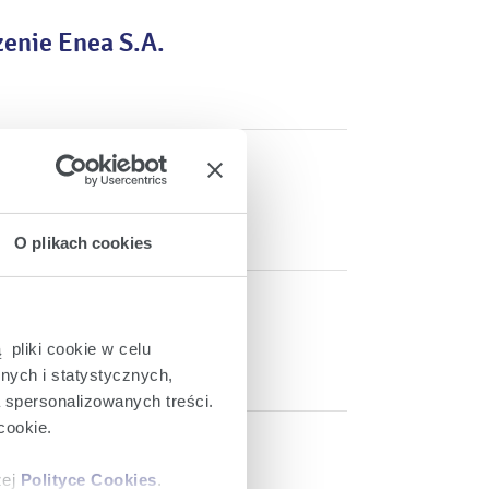
enie Enea S.A.
 sprawie wypłaty
O plikach cookies
ku obrad Zwyczajnego
 czerwca 2025 roku
 pliki cookie w celu
nych i statystycznych,
a spersonalizowanych treści.
cookie.
 Zwyczajnego Walnego
zej
Polityce Cookies
.