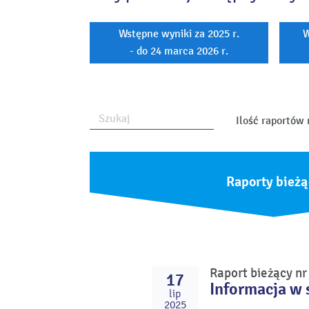
Wstępne wyniki za 2025 r.
W
- do 24 marca 2026 r.
Ilość raportów 
Raporty bieżą
Raport bieżący n
17
Informacja w 
lip
2025