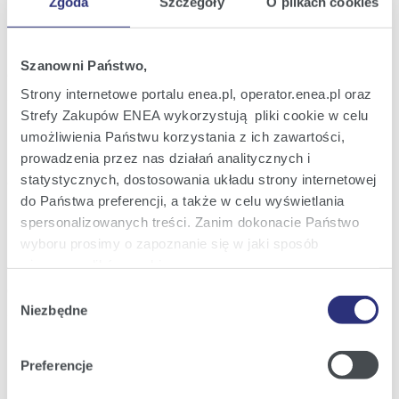
Zgoda
Szczegóły
O plikach cookies
Raport bieżący nr 42/2023
14
Informacja w sprawie wyniku aukcji rynku
gru
mocy na 2028 rok
2023
Szanowni Państwo,
15:18
Strony internetowe portalu enea.pl, operator.enea.pl oraz
Strefy Zakupów ENEA wykorzystują pliki cookie w celu
Raport bieżący nr 41/2023
21
Odwołanie Członka Zarządu ENEA S.A.
umożliwienia Państwu korzystania z ich zawartości,
lis
2023
prowadzenia przez nas działań analitycznych i
statystycznych, dostosowania układu strony internetowej
14:52
do Państwa preferencji, a także w celu wyświetlania
spersonalizowanych treści. Zanim dokonacie Państwo
Raport bieżący nr 40/2023
17
Informacja w sprawie wstępnych wyników
wyboru prosimy o zapoznanie się w jaki sposób
lis
finansowych i operacyjnych za okres I - III
2023
używamy plików cookie.
kwartał 2023 roku
17:18
Wybór
Szczegółowe informacje na ten temat znajdziecie
Niezbędne
zgody
Państwo pod zakładkami obok oraz w naszej
Polityce
Poprzednia
9
10
11
12
13
14
15
z
Następna
Cookies
.
Preferencje
105
Klikając
Akceptuję wszystkie
wyrażają Państwo