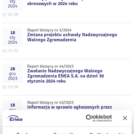
sty
okresowych w 2024 roku
2024
16:38
Raport bieżący nr 1/2024
18
Zmiana projektu uchwały Nadzwyczajnego
sty
Walnego Zgromadzenia
2024
21:32
Raport bieżący nr 44/2023
28
Zwołanie Nadzwyczajnego Walnego
gru
Zgromadzenia ENEA S.A. na dzień 30
2023
stycznia 2024 roku
19:58
Raport bieżący nr 43/2023
18
Informacja w sprawie ogłoszonych przez
gru
PSE wstępnych wyników aukcji rynku
2023
mocy na 2028 rok
13:29