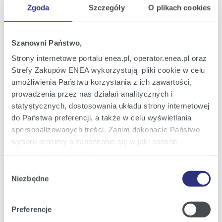
S.A. - ujawnienie informacji opóźnionej
Zgoda
Szczegóły
O plikach cookies
Raport bieżący nr 36/2015
14
Podjęcie przez Radę Nadzorczą Enea S.A.
wrz
Szanowni Państwo,
uchwały w sprawie wyrażenia zgody na
2015
nabycie kontrolnego pakietu akcji spółki
Strony internetowe portalu enea.pl, operator.enea.pl oraz
Lubelski Węgiel "Bogdanka" S.A. -
08:58
ujawnienie informacji opóźnionej
Strefy Zakupów ENEA wykorzystują pliki cookie w celu
umożliwienia Państwu korzystania z ich zawartości,
prowadzenia przez nas działań analitycznych i
Raport bieżący nr 35/2015
14
Aktualizacja strategii korporacyjnej Grupy
wrz
statystycznych, dostosowania układu strony internetowej
Kapitałowej Enea na lata 2014 – 2020 -
2015
do Państwa preferencji, a także w celu wyświetlania
ujawnienie informacji opóźnionej
08:45
spersonalizowanych treści. Zanim dokonacie Państwo
wyboru prosimy o zapoznanie się w jaki sposób
używamy plików cookie.
Raport bieżący nr 34/2015
14
Ogłoszenie wezwania do zapisywania się
wrz
Wybór
na sprzedaż akcji Lubelski Węgiel
2015
Szczegółowe informacje na ten temat znajdziecie
"Bogdanka" S.A.
Niezbędne
zgody
08:41
Państwo pod zakładkami obok oraz w naszej
Polityce
Cookies
.
Preferencje
Poprzednia
1
2
3
4
5
6
Następna