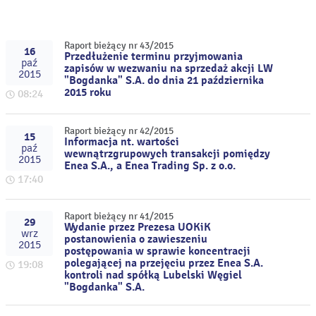
Raport bieżący nr 43/2015
16
Przedłużenie terminu przyjmowania
paź
zapisów w wezwaniu na sprzedaż akcji LW
2015
"Bogdanka" S.A. do dnia 21 października
2015 roku
08:24
Raport bieżący nr 42/2015
15
Informacja nt. wartości
paź
wewnątrzgrupowych transakcji pomiędzy
2015
Enea S.A., a Enea Trading Sp. z o.o.
17:40
Raport bieżący nr 41/2015
29
Wydanie przez Prezesa UOKiK
wrz
postanowienia o zawieszeniu
2015
postępowania w sprawie koncentracji
polegającej na przejęciu przez Enea S.A.
19:08
kontroli nad spółką Lubelski Węgiel
"Bogdanka" S.A.