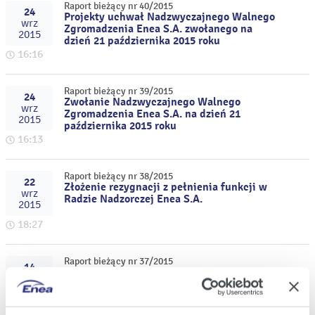
Raport bieżący nr 40/2015
24
Projekty uchwał Nadzwyczajnego Walnego
wrz
Zgromadzenia Enea S.A. zwołanego na
2015
dzień 21 października 2015 roku
16:16
Raport bieżący nr 39/2015
24
Zwołanie Nadzwyczajnego Walnego
wrz
Zgromadzenia Enea S.A. na dzień 21
2015
października 2015 roku
16:13
Raport bieżący nr 38/2015
22
Złożenie rezygnacji z pełnienia funkcji w
wrz
Radzie Nadzorczej Enea S.A.
2015
18:27
Raport bieżący nr 37/2015
14
Podjęcie przez Zarząd Enea S.A. uchwały
wrz
wyrażającej zgodę na ogłoszenie
2015
wezwania na zapisywanie się na sprzedaż
akcji spółki Lubelski Węgiel "Bogdanka"
09:03