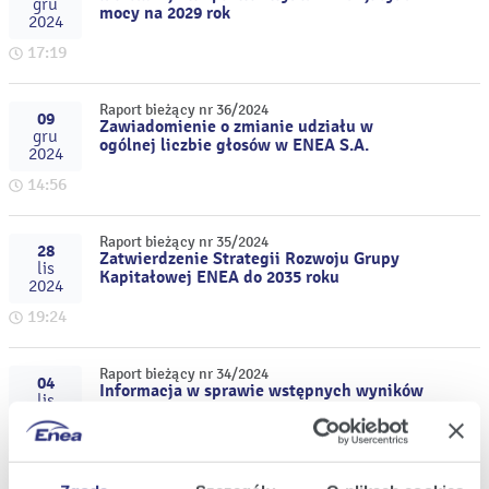
gru
mocy na 2029 rok
2024
17:19
Raport bieżący nr 36/2024
09
Zawiadomienie o zmianie udziału w
gru
ogólnej liczbie głosów w ENEA S.A.
2024
14:56
Raport bieżący nr 35/2024
28
Zatwierdzenie Strategii Rozwoju Grupy
lis
Kapitałowej ENEA do 2035 roku
2024
19:24
Raport bieżący nr 34/2024
04
Informacja w sprawie wstępnych wyników
lis
finansowych i operacyjnych za okres I - III
2024
kwartał 2024 roku
17:34