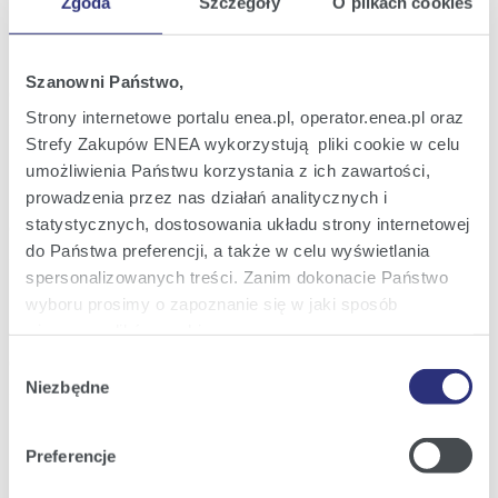
Zgoda
Szczegóły
O plikach cookies
Raport bieżący nr 33/2024
01
Informacja o rezygnacji z pełnienia
lis
funkcji w Radzie Nadzorczej ENEA S.A.
2024
Szanowni Państwo,
08:14
Strony internetowe portalu enea.pl, operator.enea.pl oraz
Strefy Zakupów ENEA wykorzystują pliki cookie w celu
Raport bieżący nr 32/2024
02
Informacja w sprawie wstępnych wyników
umożliwienia Państwu korzystania z ich zawartości,
wrz
finansowych i operacyjnych za I półrocze
2024
prowadzenia przez nas działań analitycznych i
2024 roku
statystycznych, dostosowania układu strony internetowej
18:41
do Państwa preferencji, a także w celu wyświetlania
spersonalizowanych treści. Zanim dokonacie Państwo
Raport bieżący nr 31/2024
26
Wykaz akcjonariuszy posiadających co
wyboru prosimy o zapoznanie się w jaki sposób
lip
najmniej 5% liczby głosów na
2024
używamy plików cookie.
Zwyczajnym Walnym Zgromadzeniu ENEA
S.A.
13:36
Wybór
Szczegółowe informacje na ten temat znajdziecie
Niezbędne
zgody
Państwo pod zakładkami obok oraz w naszej
Polityce
Poprzednia
5
6
7
8
9
10
11
z
Następna
Cookies
.
Preferencje
105
Klikając
Akceptuję wszystkie
wyrażają Państwo