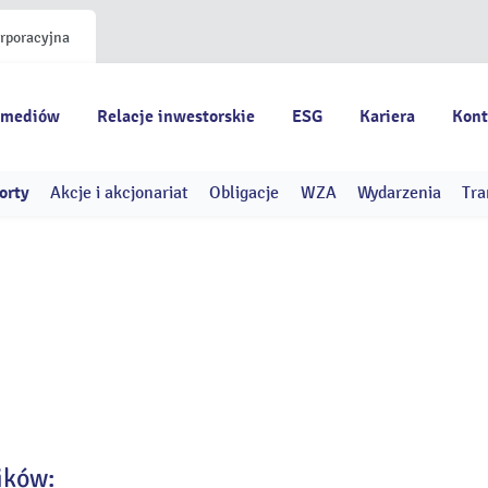
orporacyjna
 mediów
Relacje inwestorskie
ESG
Kariera
Kont
orty
Akcje i akcjonariat
Obligacje
WZA
Wydarzenia
Tra
ików: