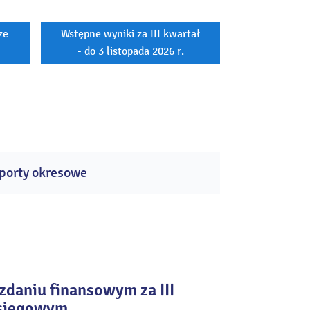
ze
Wstępne wyniki za III kwartał
- do 3 listopada 2026 r.
porty okresowe
daniu finansowym za III
księgowym