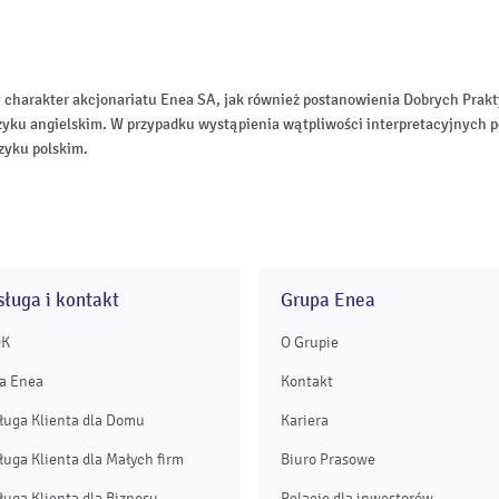
 charakter akcjonariatu Enea SA, jak również postanowienia Dobrych Pr
zyku angielskim. W przypadku wystąpienia wątpliwości interpretacyjnych p
zyku polskim.
ługa i kontakt
Grupa Enea
OK
O Grupie
a Enea
Kontakt
ługa Klienta dla Domu
Kariera
ługa Klienta dla Małych firm
Biuro Prasowe
ługa Klienta dla Biznesu
Relacje dla inwestorów