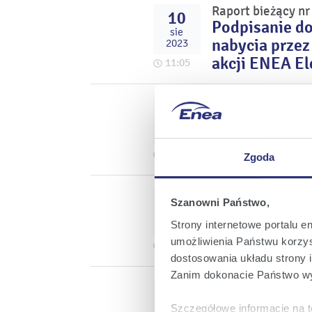
Raport bieżący n
10
Podpisanie d
sie
nabycia przez
2023
akcji ENEA El
11:05
Raport bieżący n
10
Akceptacja p
sie
Skarb Państwa
2023
Połaniec S.A.
10:12
Zgoda
Raport bieżący n
09
Szanowni Państwo,
Uzyskanie dec
sie
wysp, konstru
Strony internetowe portalu e
2023
umożliwienia Państwu korzyst
polegających
17:10
dostosowania układu strony i
Zanim dokonacie Państwo wy
Raport bieżący n
31
Informacja o 
lip
Szczegółowe informacje na t