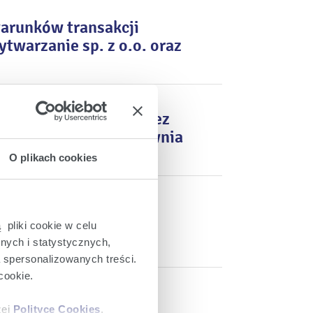
arunków transakcji
twarzanie sp. z o.o. oraz
ansakcji nabycia przez
z akcji ENEA Elektrownia
O plikach cookies
ystywanie sztucznych
ich dla przedsięwzięć
 pliki cookie w celu
nych i statystycznych,
a spersonalizowanych treści.
cookie.
zorczej ENEA S.A.
zej
Polityce Cookies
.