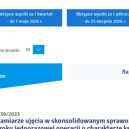
stępne wyniki za I kwartał
Wstępne wyniki za I półroc
- do 7 maja 2026 r.
- do 25 sierpnia 2026 r.
10
na stronie:
Ra
ce
r 39/2023
zamiarze ujęcia w skonsolidowanym sprawoz
roku jednorazowej operacji o charakterze 