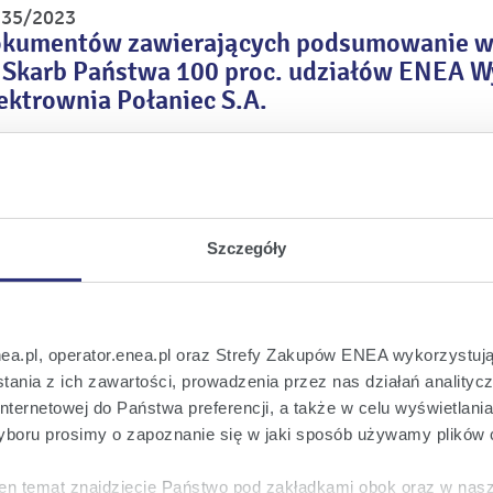
r 35/2023
okumentów zawierających podsumowanie w
 Skarb Państwa 100 proc. udziałów ENEA Wy
ektrownia Połaniec S.A.
r 34/2023
ropozycji zawarcia podsumowań warunków tr
 udziałów ENEA Wytwarzanie sp. z o.o. ora
Szczegóły
r 33/2023
yzji o pozwoleniu na wznoszenie i wykorz
kcji i urządzeń w polskich obszarach morsk
nea.pl, operator.enea.pl oraz Strefy Zakupów ENEA wykorzystują
ania z ich zawartości, prowadzenia przez nas działań analitycz
 na budowie morskich farm wiatrowych
nternetowej do Państwa preferencji, a także w celu wyświetlani
boru prosimy o zapoznanie się w jaki sposób używamy plików 
r 32/2023
rezygnacji z pełnienia funkcji w Radzie Nad
en temat znajdziecie Państwo pod zakładkami obok oraz w nas