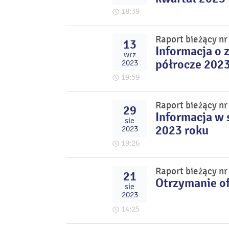
18:39
Raport bieżący n
13
Informacja o 
wrz
półrocze 2023
2023
19:59
Raport bieżący n
29
Informacja w 
sie
2023 roku
2023
19:26
Raport bieżący n
21
Otrzymanie of
sie
2023
14:25