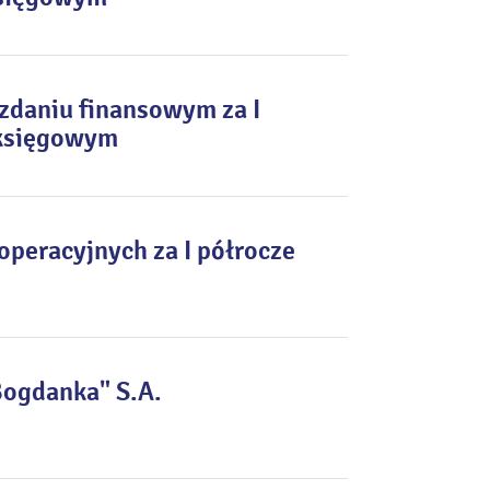
zdaniu finansowym za I
 księgowym
peracyjnych za I półrocze
Bogdanka" S.A.