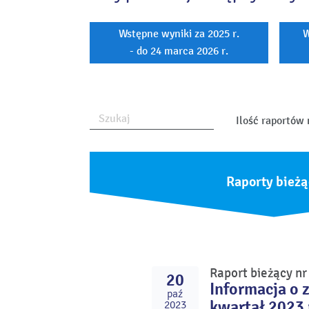
Wstępne wyniki za 2025 r.
W
- do 24 marca 2026 r.
Ilość raportów 
Raporty bieżą
Raport bieżący n
20
Informacja o 
paź
kwartał 2023 
2023