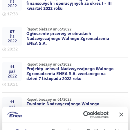
lis
finansowych i operacyjnych za okres I - III
2022
kwartał 2022 roku
17:38
Raport bieżący nr 63/2022
07
Ogłoszenie przerwy w obradach
lis
Nadzwyczajnego Walnego Zgromadzenia
2022
ENEA S.A.
20:32
Raport bieżący nr 62/2022
11
Projekty uchwał Nadzwyczajnego Walnego
paź
Zgromadzenia ENEA S.A. zwołanego na
2022
dzień 7 listopada 2022 roku
19:21
Raport bieżący nr 61/2022
11
Zwołanie Nadzwyczajnego Walnego
paź
Zgromadzenia ENEA S.A. na dzień 7
2022
listopada 2022 roku
19:14