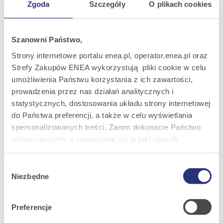
Zgoda
Szczegóły
O plikach cookies
Raport bieżący nr 30/2020
22
Zmiana w składzie Zarządu Spółki
lip
2020
Szanowni Państwo,
16:57
Strony internetowe portalu enea.pl, operator.enea.pl oraz
Strefy Zakupów ENEA wykorzystują pliki cookie w celu
Raport bieżący nr 29/2020
08
Wyrok Sądu Apelacyjnego w sprawie o
umożliwienia Państwu korzystania z ich zawartości,
lip
stwierdzenie nieważności lub ustalenie
2020
prowadzenia przez nas działań analitycznych i
nieistnienia, ewentualnie uchylenie
uchwały Nadzwyczajnego Walnego
21:24
statystycznych, dostosowania układu strony internetowej
Zgromadzenia Spółki
do Państwa preferencji, a także w celu wyświetlania
spersonalizowanych treści. Zanim dokonacie Państwo
Raport bieżący nr 28/2020
03
wyboru prosimy o zapoznanie się w jaki sposób
Projekty uchwał Zwyczajnego Walnego
lip
Zgromadzenia ENEA S.A. zwołanego na
używamy plików cookie.
2020
dzień 30 lipca 2020 roku
Wybór
13:47
Szczegółowe informacje na ten temat znajdziecie
Niezbędne
zgody
Państwo pod zakładkami obok oraz w naszej
Polityce
Cookies
.
Poprzednia
28
29
30
31
32
33
34
z
Następna
Preferencje
105
Klikając
Akceptuję wszystkie
wyrażają Państwo