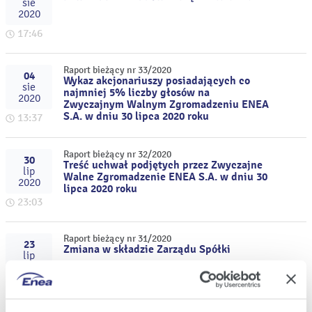
sie
2020
17:46
Raport bieżący nr 33/2020
04
Wykaz akcjonariuszy posiadających co
sie
najmniej 5% liczby głosów na
2020
Zwyczajnym Walnym Zgromadzeniu ENEA
S.A. w dniu 30 lipca 2020 roku
13:37
Raport bieżący nr 32/2020
30
Treść uchwał podjętych przez Zwyczajne
lip
Walne Zgromadzenie ENEA S.A. w dniu 30
2020
lipca 2020 roku
23:03
Raport bieżący nr 31/2020
23
Zmiana w składzie Zarządu Spółki
lip
2020
17:46